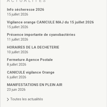
ACTUALITÉS
Vie associative
Police Municipale/règlementation
Info sécheresse 2026
Cimetière/réglementation funéraire
15 juillet 2026
Services en ligne
Vigilance orange CANICULE MAJ du 15 juillet 2026
Licences boissons
15 juillet 2026
Inscriptions sur les listes électorales
Présence importante de cyanobactéries
Cadastre
11 juillet 2026
Plan Local d’Urbanisme intercommunal
Actes d’état civil
HORAIRES DE LA DECHETERIE
Budgets
10 juillet 2026
Budget de Fonctionnement
Fermeture Agence Postale
Budget d’Investissement
8 juillet 2026
Conseils municipaux
CANICULE vigilance Orange
Règlement du conseil municipal
6 juillet 2026
Déliberations 2026
MANIFESTATIONS EN PLEIN AIR
Délibérations 2025
23 juin 2026
Délibérations 2024
Délibérations 2023
Toutes les actualités
Délibérations 2022