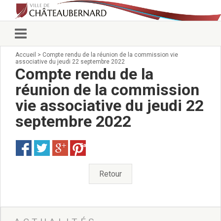
Accueil
>
Compte rendu de la réunion de la commission vie
Vie municipale
associative du jeudi 22 septembre 2022
Élus
Compte rendu de la
Conseillers municipaux
réunion de la commission
Commissions 2026
vie associative du jeudi 22
Prendre rendez-vous
Arrêtés du Maire
septembre 2022
Services municipaux
Organigramme
Save
Pour venir nous voir
État civil/élections/formalités
Retour
administratives
Services Techniques
C.C.A.S.
Affaires Scolaires