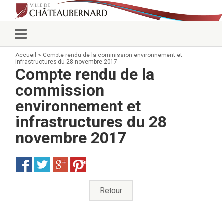
Accueil
>
Compte rendu de la commission environnement et
Vie municipale
infrastructures du 28 novembre 2017
Élus
Compte rendu de la
Conseillers municipaux
commission
Commissions 2026
environnement et
Prendre rendez-vous
Arrêtés du Maire
infrastructures du 28
Services municipaux
novembre 2017
Organigramme
Pour venir nous voir
Save
État civil/élections/formalités
administratives
Services Techniques
Retour
C.C.A.S.
Affaires Scolaires