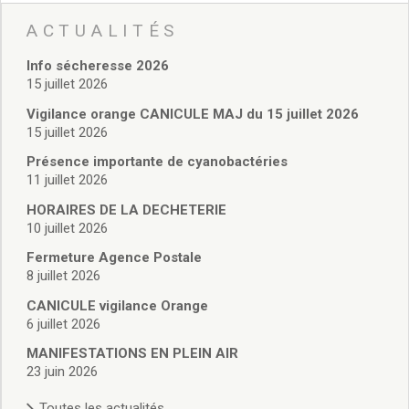
Vie associative
Police Municipale/règlementation
ACTUALITÉS
Cimetière/réglementation funéraire
Info sécheresse 2026
Services en ligne
15 juillet 2026
Licences boissons
Inscriptions sur les listes électorales
Vigilance orange CANICULE MAJ du 15 juillet 2026
15 juillet 2026
Cadastre
Plan Local d’Urbanisme intercommunal
Présence importante de cyanobactéries
Actes d’état civil
11 juillet 2026
Budgets
HORAIRES DE LA DECHETERIE
Budget de Fonctionnement
10 juillet 2026
Budget d’Investissement
Fermeture Agence Postale
Conseils municipaux
8 juillet 2026
Règlement du conseil municipal
CANICULE vigilance Orange
Déliberations 2026
6 juillet 2026
Délibérations 2025
Délibérations 2024
MANIFESTATIONS EN PLEIN AIR
23 juin 2026
Délibérations 2023
Délibérations 2022
Toutes les actualités