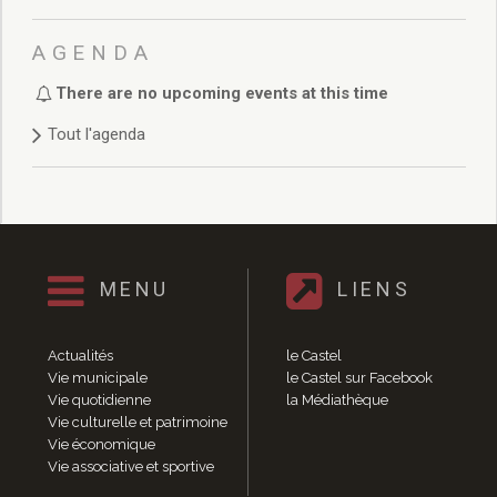
Délibérations 2021
Délibérations 2020
AGENDA
Délibérations 2019
Délibérations 2018
There are no upcoming events at this time
Délibérations 2017
Tout l'agenda
Délibérations 2016
Délibérations 2015
Délibérations 2014
Délibérations 2013
Délibérations 2012
Délibérations 2011
MENU
LIENS
Délibérations 2010
Délibérations 2009
Actualités
le Castel
Délibérations 2008
Vie municipale
le Castel sur Facebook
Agenda réunions publiques
Vie quotidienne
la Médiathèque
Marchés publics
Vie culturelle et patrimoine
Toutes les actualités
Vie économique
Vie associative et sportive
Vie quotidienne