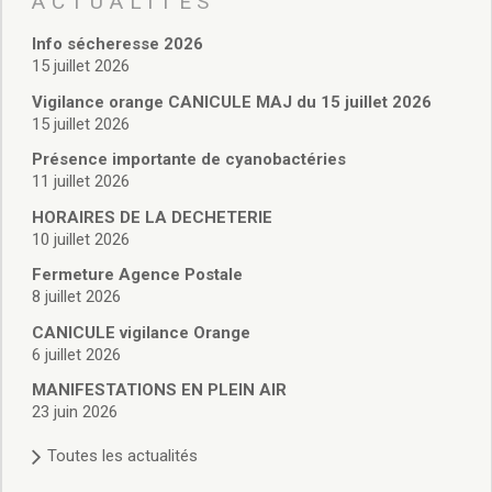
ACTUALITÉS
Vie associative
Police Municipale/règlementation
Info sécheresse 2026
Cimetière/réglementation funéraire
15 juillet 2026
Services en ligne
Vigilance orange CANICULE MAJ du 15 juillet 2026
Licences boissons
15 juillet 2026
Inscriptions sur les listes électorales
Présence importante de cyanobactéries
Cadastre
11 juillet 2026
Plan Local d’Urbanisme intercommunal
Actes d’état civil
HORAIRES DE LA DECHETERIE
Budgets
10 juillet 2026
Budget de Fonctionnement
Fermeture Agence Postale
Budget d’Investissement
8 juillet 2026
Conseils municipaux
CANICULE vigilance Orange
Règlement du conseil municipal
6 juillet 2026
Déliberations 2026
MANIFESTATIONS EN PLEIN AIR
Délibérations 2025
23 juin 2026
Délibérations 2024
Délibérations 2023
Toutes les actualités
Délibérations 2022