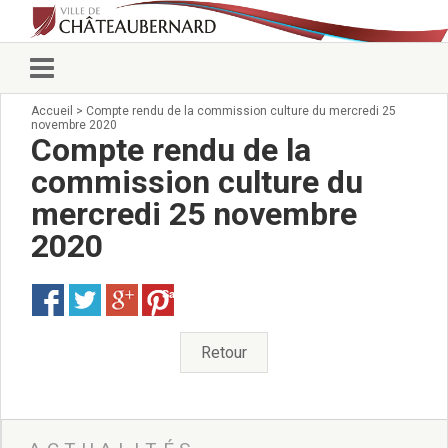
Accueil
>
Compte rendu de la commission culture du mercredi 25
Vie municipale
novembre 2020
Élus
Compte rendu de la
Conseillers municipaux
commission culture du
Commissions 2026
mercredi 25 novembre
Prendre rendez-vous
Arrêtés du Maire
2020
Services municipaux
Organigramme
Save
Pour venir nous voir
État civil/élections/formalités
Retour
administratives
Services Techniques
C.C.A.S.
Affaires Scolaires