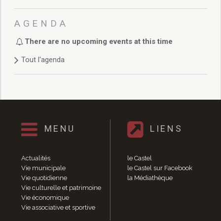
Délibérations 2021
Délibérations 2020
AGENDA
Délibérations 2019
Délibérations 2018
There are no upcoming events at this time
Délibérations 2017
Tout l'agenda
Délibérations 2016
Délibérations 2015
Délibérations 2014
Délibérations 2013
Délibérations 2012
Délibérations 2011
MENU
LIENS
Délibérations 2010
Délibérations 2009
Actualités
le Castel
Délibérations 2008
Vie municipale
le Castel sur Facebook
Agenda réunions publiques
Vie quotidienne
la Médiathèque
Marchés publics
Vie culturelle et patrimoine
Toutes les actualités
Vie économique
Vie associative et sportive
Vie quotidienne