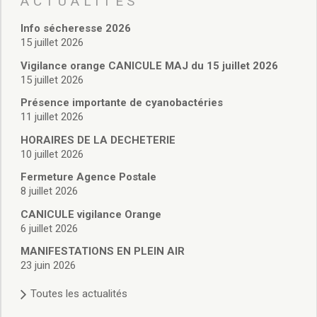
ACTUALITÉS
Vie associative
Police Municipale/règlementation
Info sécheresse 2026
Cimetière/réglementation funéraire
15 juillet 2026
Services en ligne
Vigilance orange CANICULE MAJ du 15 juillet 2026
Licences boissons
15 juillet 2026
Inscriptions sur les listes électorales
Présence importante de cyanobactéries
Cadastre
11 juillet 2026
Plan Local d’Urbanisme intercommunal
Actes d’état civil
HORAIRES DE LA DECHETERIE
Budgets
10 juillet 2026
Budget de Fonctionnement
Fermeture Agence Postale
Budget d’Investissement
8 juillet 2026
Conseils municipaux
CANICULE vigilance Orange
Règlement du conseil municipal
6 juillet 2026
Déliberations 2026
MANIFESTATIONS EN PLEIN AIR
Délibérations 2025
23 juin 2026
Délibérations 2024
Délibérations 2023
Toutes les actualités
Délibérations 2022