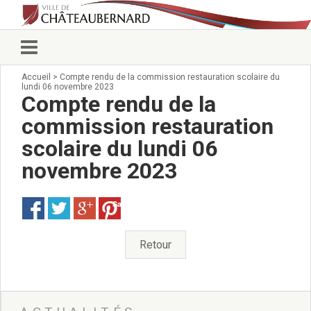
Accueil
>
Compte rendu de la commission restauration scolaire du
Vie municipale
lundi 06 novembre 2023
Élus
Compte rendu de la
Conseillers municipaux
commission restauration
Commissions 2026
scolaire du lundi 06
Prendre rendez-vous
Arrêtés du Maire
novembre 2023
Services municipaux
Organigramme
Save
Pour venir nous voir
État civil/élections/formalités
Retour
administratives
Services Techniques
C.C.A.S.
Affaires Scolaires