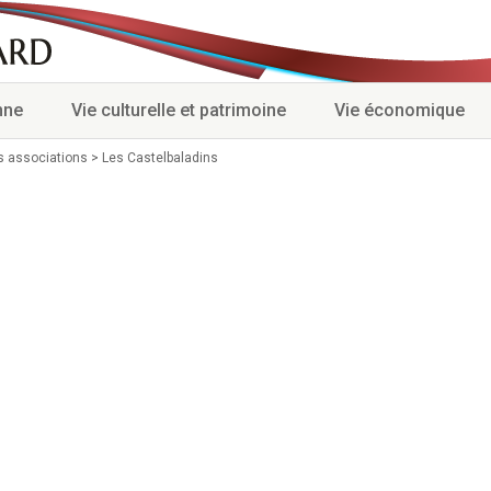
nne
Vie culturelle et patrimoine
Vie économique
s associations
>
Les Castelbaladins