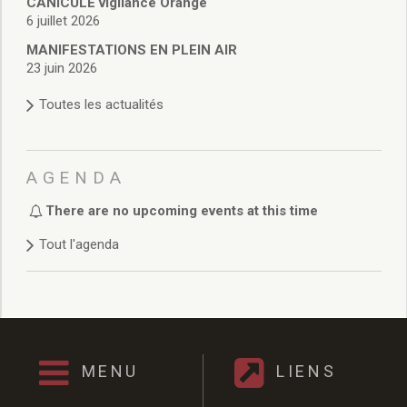
CANICULE vigilance Orange
Enfance et jeunesse
6 juillet 2026
Crèche
Relais Assistantes Maternelles
MANIFESTATIONS EN PLEIN AIR
23 juin 2026
Écoles
Garderies
Toutes les actualités
Restauration scolaire
Centres de loisirs
Solidarité
AGENDA
Services à domicile
Jardins familiaux
There are no upcoming events at this time
La Récré du Jeudi
Résidence sénior
Tout l'agenda
Règlementation accessibilité
La M.D.P.H.
Aménagements en accessibilité
Associations d’aide aux handicapés
Vie pratique
MENU
LIENS
Sécurité publique
Marchés