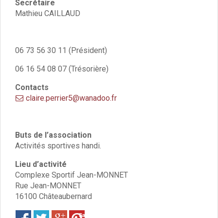
Vie associative
Secrétaire
Police Municipale/règlementation
Mathieu CAILLAUD
Cimetière/réglementation funéraire
Services en ligne
Licences boissons
06 73 56 30 11 (Président)
Inscriptions sur les listes électorales
06 16 54 08 07 (Trésorière)
Cadastre
Plan Local d’Urbanisme intercommunal
Contacts
Actes d’état civil
claire.perrier5@wanadoo.fr
Budgets
Budget de Fonctionnement
Budget d’Investissement
Buts de l’association
Conseils municipaux
Activités sportives handi.
Règlement du conseil municipal
Lieu d’activité
Déliberations 2026
Complexe Sportif Jean-MONNET
Délibérations 2025
Rue Jean-MONNET
Délibérations 2024
16100 Châteaubernard
Délibérations 2023
Délibérations 2022
Save