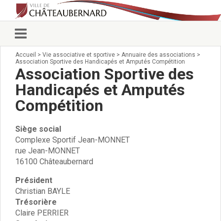
Accueil
>
Vie associative et sportive
>
Annuaire des associations
>
Vie municipale
Association Sportive des Handicapés et Amputés Compétition
Élus
Association Sportive des
Conseillers municipaux
Handicapés et Amputés
Commissions 2026
Compétition
Prendre rendez-vous
Arrêtés du Maire
Services municipaux
Siège social
Organigramme
Complexe Sportif Jean-MONNET
rue Jean-MONNET
Pour venir nous voir
16100 Châteaubernard
État civil/élections/formalités
administratives
Président
Services Techniques
Christian BAYLE
C.C.A.S.
Trésorière
Affaires Scolaires
Claire PERRIER