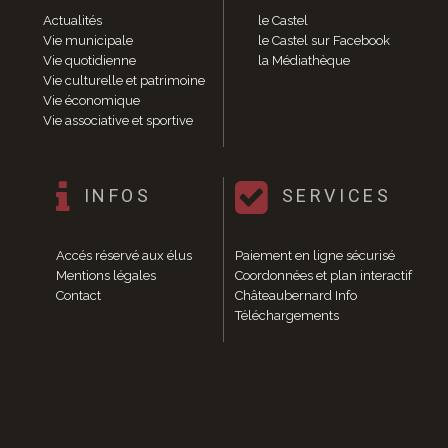
Santé
Actualités
le Castel
Poste
Vie municipale
le Castel sur Facebook
Eau
Vie quotidienne
la Médiathèque
Vie culturelle et patrimoine
Assainissement
Vie économique
Gaz
Vie associative et sportive
Électricité
Initiation informatique
Environnement et cadre de vie
INFOS
SERVICES
Affichage libre
Gestion des déchets
Déchetterie
Accés réservé aux élus
Paiement en ligne sécurisé
Collectes
Mentions légales
Coordonnées et plan interactif
Contact
Châteaubernard Info
Points « apport volontaire »
Téléchargements
Compostage
Canipoches
Nuisibles
Rapports annuels des services
Vie culturelle et patrimoine