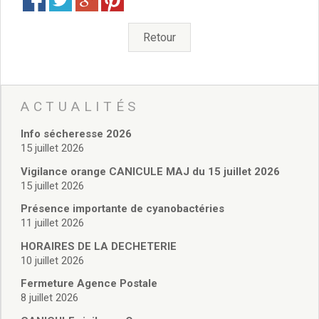
Délibérations 2021
Délibérations 2020
Retour
Délibérations 2019
Délibérations 2018
Délibérations 2017
Délibérations 2016
ACTUALITÉS
Délibérations 2015
Délibérations 2014
Info sécheresse 2026
Délibérations 2013
15 juillet 2026
Délibérations 2012
Vigilance orange CANICULE MAJ du 15 juillet 2026
Délibérations 2011
15 juillet 2026
Délibérations 2010
Présence importante de cyanobactéries
Délibérations 2009
11 juillet 2026
Délibérations 2008
Agenda réunions publiques
HORAIRES DE LA DECHETERIE
10 juillet 2026
Marchés publics
Toutes les actualités
Fermeture Agence Postale
8 juillet 2026
Vie quotidienne