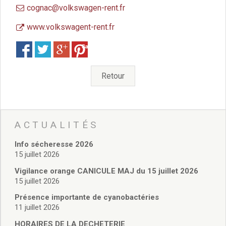
Vie associative
cognac@volkswagen-rent.fr
Police Municipale/règlementation
Cimetière/réglementation funéraire
www.volkswagent-rent.fr
Services en ligne
Save
Licences boissons
Inscriptions sur les listes électorales
Cadastre
Retour
Plan Local d’Urbanisme intercommunal
Actes d’état civil
Budgets
Budget de Fonctionnement
ACTUALITÉS
Budget d’Investissement
Info sécheresse 2026
Conseils municipaux
15 juillet 2026
Règlement du conseil municipal
Déliberations 2026
Vigilance orange CANICULE MAJ du 15 juillet 2026
15 juillet 2026
Délibérations 2025
Délibérations 2024
Présence importante de cyanobactéries
Délibérations 2023
11 juillet 2026
Délibérations 2022
HORAIRES DE LA DECHETERIE