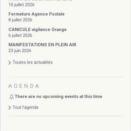
Délibérations 2021
10 juillet 2026
Délibérations 2020
Fermeture Agence Postale
Délibérations 2019
8 juillet 2026
Délibérations 2018
CANICULE vigilance Orange
Délibérations 2017
6 juillet 2026
Délibérations 2016
MANIFESTATIONS EN PLEIN AIR
Délibérations 2015
23 juin 2026
Délibérations 2014
Délibérations 2013
Toutes les actualités
Délibérations 2012
Délibérations 2011
Délibérations 2010
AGENDA
Délibérations 2009
Délibérations 2008
There are no upcoming events at this time
Agenda réunions publiques
Tout l'agenda
Marchés publics
Toutes les actualités
Vie quotidienne