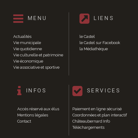
Enfance et jeunesse
Crèche
Relais Assistantes Maternelles
MENU
LIENS
Écoles
Garderies
Actualités
le Castel
Restauration scolaire
Vie municipale
le Castel sur Facebook
Centres de loisirs
Vie quotidienne
la Médiathèque
Solidarité
Vie culturelle et patrimoine
Services à domicile
Vie économique
Vie associative et sportive
Jardins familiaux
La Récré du Jeudi
Résidence sénior
INFOS
SERVICES
Règlementation accessibilité
La M.D.P.H.
Aménagements en accessibilité
Accés réservé aux élus
Paiement en ligne sécurisé
Associations d’aide aux handicapés
Mentions légales
Coordonnées et plan interactif
Vie pratique
Contact
Châteaubernard Info
Sécurité publique
Téléchargements
Marchés