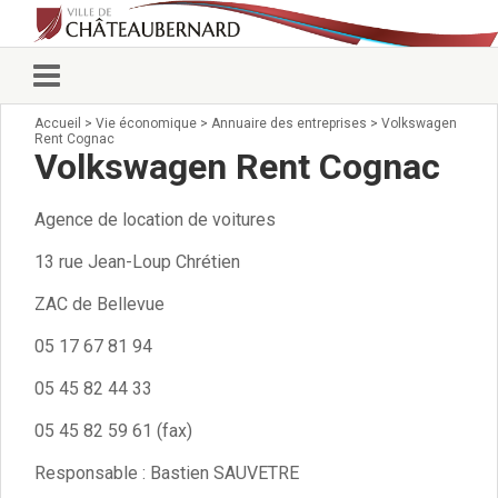
Accueil
>
Vie économique
>
Annuaire des entreprises
>
Volkswagen
Vie municipale
Rent Cognac
Élus
Volkswagen Rent Cognac
Conseillers municipaux
Commissions 2026
Agence de location de voitures
Prendre rendez-vous
Arrêtés du Maire
13 rue Jean-Loup Chrétien
Services municipaux
ZAC de Bellevue
Organigramme
Pour venir nous voir
05 17 67 81 94
État civil/élections/formalités
05 45 82 44 33
administratives
Services Techniques
05 45 82 59 61 (fax)
C.C.A.S.
Responsable : Bastien SAUVETRE
Affaires Scolaires