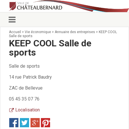
Accueil
>
Vie économique
>
Annuaire des entreprises
>
KEEP COOL
Vie municipale
Salle de sports
Élus
KEEP COOL Salle de
Conseillers municipaux
sports
Commissions 2026
Prendre rendez-vous
Salle de sports
Arrêtés du Maire
Services municipaux
14 rue Patrick Baudry
Organigramme
ZAC de Bellevue
Pour venir nous voir
État civil/élections/formalités
05 45 35 07 76
administratives
Services Techniques
Localisation
C.C.A.S.
Save
Affaires Scolaires