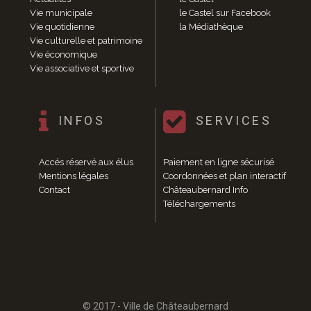
Enfance et jeunesse
Vie municipale
le Castel sur Facebook
Crèche
Vie quotidienne
la Médiathèque
Relais Assistantes Maternelles
Vie culturelle et patrimoine
Écoles
Vie économique
Vie associative et sportive
Garderies
Restauration scolaire
Centres de loisirs
INFOS
SERVICES
Solidarité
Services à domicile
Jardins familiaux
Accés réservé aux élus
Paiement en ligne sécurisé
La Récré du Jeudi
Mentions légales
Coordonnées et plan interactif
Résidence sénior
Contact
Châteaubernard Info
Règlementation accessibilité
Téléchargements
La M.D.P.H.
Aménagements en accessibilité
Associations d’aide aux handicapés
Vie pratique
Sécurité publique
Marchés
© 2017 - Ville de Châteaubernard