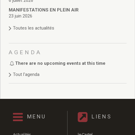
6 juillet 2026
Délibérations 2021
MANIFESTATIONS EN PLEIN AIR
Délibérations 2020
23 juin 2026
Délibérations 2019
Délibérations 2018
Toutes les actualités
Délibérations 2017
Délibérations 2016
Délibérations 2015
AGENDA
Délibérations 2014
Délibérations 2013
There are no upcoming events at this time
Délibérations 2012
Tout l'agenda
Délibérations 2011
Délibérations 2010
Délibérations 2009
Délibérations 2008
Agenda réunions publiques
Marchés publics
MENU
LIENS
Toutes les actualités
Vie quotidienne
Actualités
le Castel