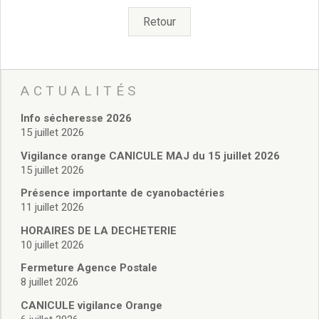
Vie associative
Police Municipale/règlementation
Retour
Cimetière/réglementation funéraire
Services en ligne
Licences boissons
Inscriptions sur les listes électorales
ACTUALITÉS
Cadastre
Info sécheresse 2026
Plan Local d’Urbanisme intercommunal
15 juillet 2026
Actes d’état civil
Budgets
Vigilance orange CANICULE MAJ du 15 juillet 2026
15 juillet 2026
Budget de Fonctionnement
Budget d’Investissement
Présence importante de cyanobactéries
Conseils municipaux
11 juillet 2026
Règlement du conseil municipal
HORAIRES DE LA DECHETERIE
Déliberations 2026
10 juillet 2026
Délibérations 2025
Fermeture Agence Postale
Délibérations 2024
8 juillet 2026
Délibérations 2023
CANICULE vigilance Orange
Délibérations 2022