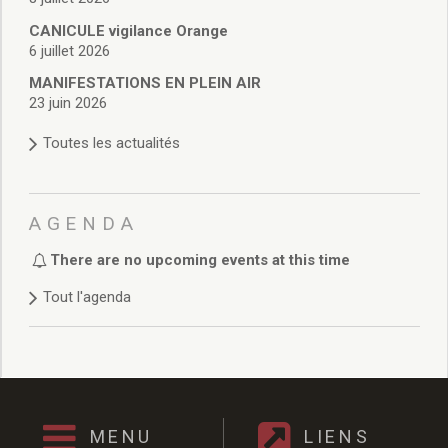
Délibérations 2021
CANICULE vigilance Orange
Délibérations 2020
6 juillet 2026
Délibérations 2019
Délibérations 2018
MANIFESTATIONS EN PLEIN AIR
23 juin 2026
Délibérations 2017
Délibérations 2016
Toutes les actualités
Délibérations 2015
Délibérations 2014
Délibérations 2013
AGENDA
Délibérations 2012
Délibérations 2011
There are no upcoming events at this time
Délibérations 2010
Tout l'agenda
Délibérations 2009
Délibérations 2008
Agenda réunions publiques
Marchés publics
Toutes les actualités
Vie quotidienne
MENU
LIENS