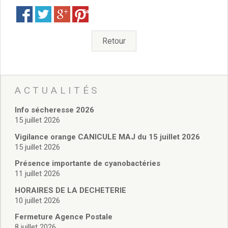
Vie associative
Save
Police Municipale/règlementation
Cimetière/réglementation funéraire
Services en ligne
Retour
Licences boissons
Inscriptions sur les listes électorales
Cadastre
Plan Local d’Urbanisme intercommunal
ACTUALITÉS
Actes d’état civil
Info sécheresse 2026
Budgets
15 juillet 2026
Budget de Fonctionnement
Budget d’Investissement
Vigilance orange CANICULE MAJ du 15 juillet 2026
15 juillet 2026
Conseils municipaux
Règlement du conseil municipal
Présence importante de cyanobactéries
Déliberations 2026
11 juillet 2026
Délibérations 2025
HORAIRES DE LA DECHETERIE
Délibérations 2024
10 juillet 2026
Délibérations 2023
Fermeture Agence Postale
Délibérations 2022
8 juillet 2026