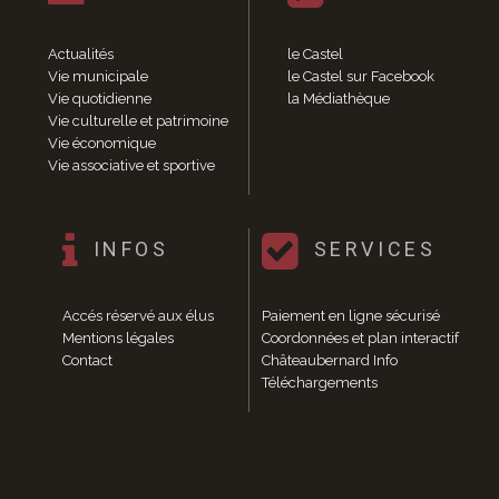
Enfance et jeunesse
Crèche
Actualités
le Castel
Relais Assistantes Maternelles
Vie municipale
le Castel sur Facebook
Écoles
Vie quotidienne
la Médiathèque
Garderies
Vie culturelle et patrimoine
Restauration scolaire
Vie économique
Centres de loisirs
Vie associative et sportive
Solidarité
Services à domicile
Jardins familiaux
INFOS
SERVICES
La Récré du Jeudi
Résidence sénior
Accés réservé aux élus
Paiement en ligne sécurisé
Règlementation accessibilité
Mentions légales
Coordonnées et plan interactif
La M.D.P.H.
Contact
Châteaubernard Info
Aménagements en accessibilité
Téléchargements
Associations d’aide aux handicapés
Vie pratique
Sécurité publique
Marchés