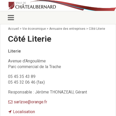
Accueil
>
Vie économique
>
Annuaire des entreprises
>
Côté Literie
Vie municipale
Élus
Côté Literie
Conseillers municipaux
Commissions 2026
Literie
Prendre rendez-vous
Arrêtés du Maire
Avenue d’Angoulême
Parc commercial de la Trache
Services municipaux
Organigramme
05 45 35 43 89
Pour venir nous voir
05 45 32 06 46 (fax)
État civil/élections/formalités
administratives
Responsable : Jérôme THONAZEAU, Gérant
Services Techniques
sarlzoe@orange.fr
C.C.A.S.
Affaires Scolaires
Localisation