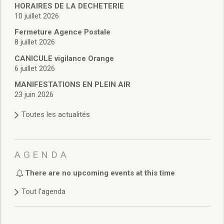
Délibérations 2021
HORAIRES DE LA DECHETERIE
10 juillet 2026
Délibérations 2020
Délibérations 2019
Fermeture Agence Postale
Délibérations 2018
8 juillet 2026
Délibérations 2017
CANICULE vigilance Orange
Délibérations 2016
6 juillet 2026
Délibérations 2015
MANIFESTATIONS EN PLEIN AIR
Délibérations 2014
23 juin 2026
Délibérations 2013
Délibérations 2012
Toutes les actualités
Délibérations 2011
Délibérations 2010
Délibérations 2009
AGENDA
Délibérations 2008
Agenda réunions publiques
There are no upcoming events at this time
Marchés publics
Tout l'agenda
Toutes les actualités
Vie quotidienne