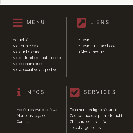
Enfance et jeunesse
Crèche
Relais Assistantes Maternelles
MENU
LIENS
Écoles
Garderies
Restauration scolaire
Actualités
le Castel
Centres de loisirs
Vie municipale
le Castel sur Facebook
Solidarité
Vie quotidienne
la Médiathèque
Vie culturelle et patrimoine
Services à domicile
Vie économique
Jardins familiaux
Vie associative et sportive
La Récré du Jeudi
Résidence sénior
Règlementation accessibilité
INFOS
SERVICES
La M.D.P.H.
Aménagements en accessibilité
Associations d’aide aux handicapés
Accés réservé aux élus
Paiement en ligne sécurisé
Vie pratique
Mentions légales
Coordonnées et plan interactif
Contact
Châteaubernard Info
Sécurité publique
Téléchargements
Marchés