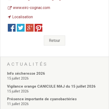
Vie associative
Police Municipale/règlementation
www.eirc-cognac.com
Cimetière/réglementation funéraire
Localisation
Services en ligne
Licences boissons
Save
Inscriptions sur les listes électorales
Cadastre
Retour
Plan Local d’Urbanisme intercommunal
Actes d’état civil
Budgets
Budget de Fonctionnement
ACTUALITÉS
Budget d’Investissement
Conseils municipaux
Info sécheresse 2026
Règlement du conseil municipal
15 juillet 2026
Déliberations 2026
Vigilance orange CANICULE MAJ du 15 juillet 2026
Délibérations 2025
15 juillet 2026
Délibérations 2024
Présence importante de cyanobactéries
Délibérations 2023
11 juillet 2026
Délibérations 2022