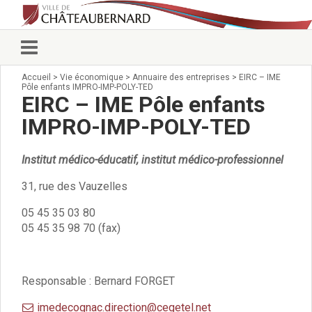
Accueil
>
Vie économique
>
Annuaire des entreprises
>
EIRC – IME
Vie municipale
Pôle enfants IMPRO-IMP-POLY-TED
Élus
EIRC – IME Pôle enfants
Conseillers municipaux
IMPRO-IMP-POLY-TED
Commissions 2026
Prendre rendez-vous
Institut médico-éducatif, institut médico-professionnel
Arrêtés du Maire
Services municipaux
31, rue des Vauzelles
Organigramme
05 45 35 03 80
Pour venir nous voir
05 45 35 98 70 (fax)
État civil/élections/formalités
administratives
Services Techniques
C.C.A.S.
Responsable : Bernard FORGET
Affaires Scolaires
imedecognac.direction@cegetel.net