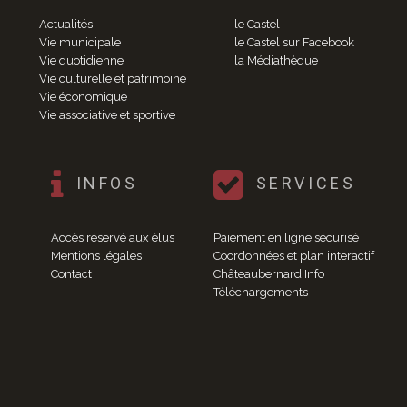
Enfance et jeunesse
Actualités
le Castel
Crèche
Vie municipale
le Castel sur Facebook
Relais Assistantes Maternelles
Vie quotidienne
la Médiathèque
Écoles
Vie culturelle et patrimoine
Garderies
Vie économique
Restauration scolaire
Vie associative et sportive
Centres de loisirs
Solidarité
Services à domicile
INFOS
SERVICES
Jardins familiaux
La Récré du Jeudi
Accés réservé aux élus
Paiement en ligne sécurisé
Résidence sénior
Mentions légales
Coordonnées et plan interactif
Règlementation accessibilité
Contact
Châteaubernard Info
La M.D.P.H.
Téléchargements
Aménagements en accessibilité
Associations d’aide aux handicapés
Vie pratique
Sécurité publique
Marchés