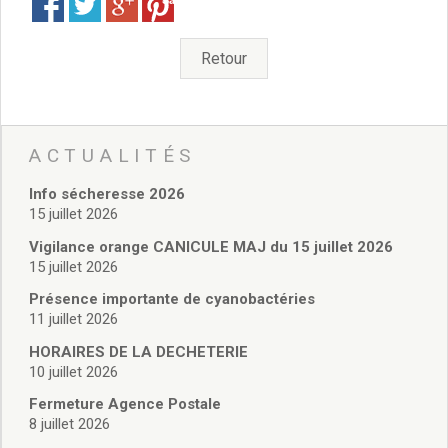
Vie associative
Police Municipale/règlementation
Cimetière/réglementation funéraire
Retour
Services en ligne
Licences boissons
Inscriptions sur les listes électorales
Cadastre
ACTUALITÉS
Plan Local d’Urbanisme intercommunal
Actes d’état civil
Info sécheresse 2026
15 juillet 2026
Budgets
Budget de Fonctionnement
Vigilance orange CANICULE MAJ du 15 juillet 2026
Budget d’Investissement
15 juillet 2026
Conseils municipaux
Présence importante de cyanobactéries
Règlement du conseil municipal
11 juillet 2026
Déliberations 2026
HORAIRES DE LA DECHETERIE
Délibérations 2025
10 juillet 2026
Délibérations 2024
Fermeture Agence Postale
Délibérations 2023
8 juillet 2026
Délibérations 2022