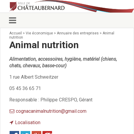
Accueil
>
Vie économique
>
Annuaire des entreprises
>
Animal
Vie municipale
nutrition
Élus
Animal nutrition
Conseillers municipaux
Commissions 2026
Alimentation, accessoires, hygiène, matériel (chiens,
Prendre rendez-vous
chats, chevaux, basse-cour)
Arrêtés du Maire
1 rue Albert Schweitzer
Services municipaux
Organigramme
05 45 36 65 71
Pour venir nous voir
État civil/élections/formalités
Responsable : Philippe CRESPO, Gérant
administratives
cognacanimalnutrition@gmail.com
Services Techniques
C.C.A.S.
Localisation
Affaires Scolaires
Save