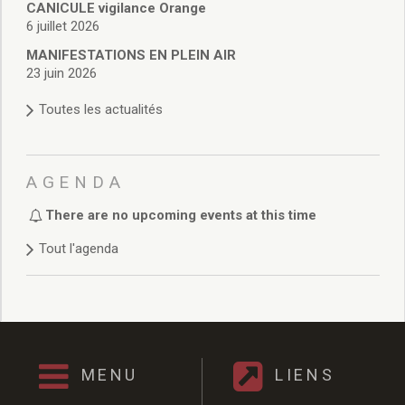
CANICULE vigilance Orange
Délibérations 2021
6 juillet 2026
Délibérations 2020
Délibérations 2019
MANIFESTATIONS EN PLEIN AIR
23 juin 2026
Délibérations 2018
Délibérations 2017
Toutes les actualités
Délibérations 2016
Délibérations 2015
Délibérations 2014
AGENDA
Délibérations 2013
Délibérations 2012
There are no upcoming events at this time
Délibérations 2011
Délibérations 2010
Tout l'agenda
Délibérations 2009
Délibérations 2008
Agenda réunions publiques
Marchés publics
Toutes les actualités
MENU
LIENS
Vie quotidienne