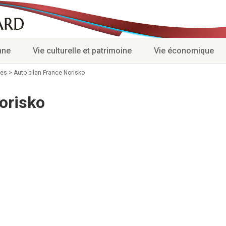
nne
Vie culturelle et patrimoine
Vie économique
ses
>
Auto bilan France Norisko
orisko