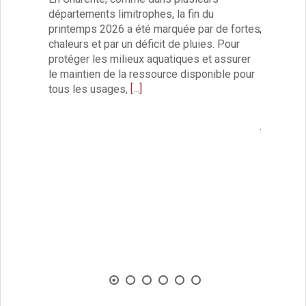
CANI
C.C.A.S.
départements limitrophes, la fin du
juille
Affaires Scolaires
printemps 2026 a été marquée par de fortes
Vie associative
chaleurs et par un déficit de pluies. Pour
Les servi
Police Municipale/règlementation
protéger les milieux aquatiques et assurer
départeme
le maintien de la ressource disponible pour
Cimetière/réglementation funéraire
orange ca
[...]
tous les usages,
Services en ligne
partir de
Licences boissons
températ
Inscriptions sur les listes électorales
juillet. 
Cadastre
Plan Local d’Urbanisme intercommunal
Actes d’état civil
Budgets
Budget de Fonctionnement
Budget d’Investissement
Conseils municipaux
Règlement du conseil municipal
Déliberations 2026
Délibérations 2025
Délibérations 2024