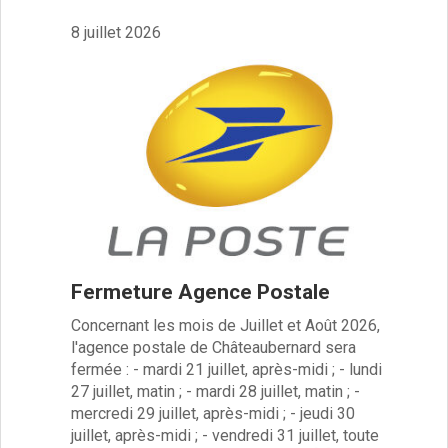
Meublés de tourisme
8 juillet 2026
Hôtels et Restaurants
Développement économique
Règlement publicité enseignes
Taxe sur la Publicité Extérieure
Vie associative et sportive
Annuaire des associations
Comité de jumelage
Location de salle et de matériel
Fermeture Agence Postale
Concernant les mois de Juillet et Août 2026,
l'agence postale de Châteaubernard sera
fermée : - mardi 21 juillet, après-midi ; - lundi
27 juillet, matin ; - mardi 28 juillet, matin ; -
mercredi 29 juillet, après-midi ; - jeudi 30
juillet, après-midi ; - vendredi 31 juillet, toute