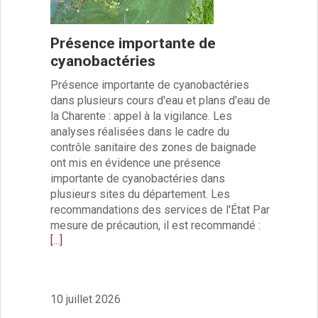
Rapports annuels des services
Vie culturelle et patrimoine
Présence importante de
Sites culturels
cyanobactéries
la Médiathèque
le Castel
Présence importante de cyanobactéries
Conservatoire
dans plusieurs cours d'eau et plans d'eau de
les Salles d’exposition
la Charente : appel à la vigilance. Les
Expositions 2020
analyses réalisées dans le cadre du
contrôle sanitaire des zones de baignade
Expositions 2019
ont mis en évidence une présence
Expositions 2018
importante de cyanobactéries dans
Expositions 2017
plusieurs sites du département. Les
Expositions 2016
recommandations des services de l'État Par
Expositions 2015
mesure de précaution, il est recommandé :
Expositions 2014
[...]
Expositions 2013
Expositions 2012
Expositions 2011
10 juillet 2026
Expositions 2010