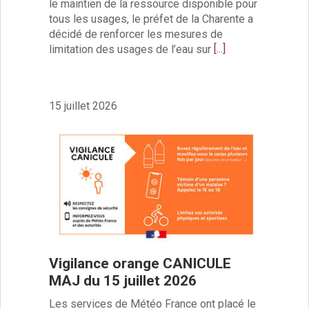
Toutes les actualités
le maintien de la ressource disponible pour
tous les usages, le préfet de la Charente a
Vie quotidienne
décidé de renforcer les mesures de
Enfance et jeunesse
[...]
limitation des usages de l’eau sur
Crèche
Relais Assistantes Maternelles
Écoles
15 juillet 2026
Garderies
Restauration scolaire
Centres de loisirs
Solidarité
Services à domicile
Jardins familiaux
La Récré du Jeudi
Résidence sénior
Règlementation accessibilité
La M.D.P.H.
Vigilance orange CANICULE
Aménagements en accessibilité
MAJ du 15 juillet 2026
Associations d’aide aux handicapés
Les services de Météo France ont placé le
Vie pratique