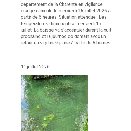
département de la Charente en vigilance
Sécurité publique
orange canicule le mercredi 15 juillet 2026 à
Marchés
partir de 6 heures. Situation attendue : Les
Santé
températures diminuent ce mercredi 15
Poste
juillet. La baisse va s'accentuer durant la nuit
Eau
prochaine et la journée de demain avec un
Assainissement
retour en vigilance jaune à partir de 6 heures.
Gaz
Électricité
Initiation informatique
11 juillet 2026
Environnement et cadre de vie
Affichage libre
Gestion des déchets
Déchetterie
Collectes
Points « apport volontaire »
Compostage
Canipoches
Nuisibles