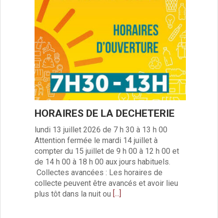
Événements culturels
Rendez-vous photographes
Rendez-vous inventifs
Fête du Pain et de la caillebotte
Castel’Odies
Fête des associations
Fête des Templiers
Rendez-vous peintres de chez-nous
Brocante-foire aux vieux livres
Marché de Noël
HORAIRES DE LA DECHETERIE
Histoire et Patrimoine
Histoire
lundi 13 juillet 2026 de 7 h 30 à 13 h 00
Attention fermée le mardi 14 juillet à
Patrimoine
compter du 15 juillet de 9 h 00 à 12 h 00 et
Calendrier des événements
de 14 h 00 à 18 h 00 aux jours habituels.
Vie économique
Collectes avancées : Les horaires de
Annuaire des entreprises
collecte peuvent être avancés et avoir lieu
Hébergement et Restauration
[...]
plus tôt dans la nuit ou
Camping
Gîtes