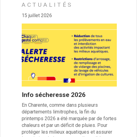
ACTUALITÉS
Délibérations 2023
Délibérations 2022
15 juillet 2026
Délibérations 2021
Délibérations 2020
Délibérations 2019
Délibérations 2018
Délibérations 2017
Délibérations 2016
Délibérations 2015
Délibérations 2014
Délibérations 2013
Délibérations 2012
Info sécheresse 2026
Délibérations 2011
Délibérations 2010
En Charente, comme dans plusieurs
Délibérations 2009
départements limitrophes, la fin du
Délibérations 2008
printemps 2026 a été marquée par de fortes
Agenda réunions publiques
chaleurs et par un déficit de pluies. Pour
Marchés publics
protéger les milieux aquatiques et assurer