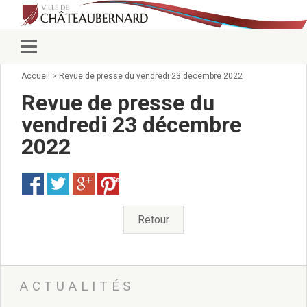
Accueil
>
Revue de presse du vendredi 23 décembre 2022
Vie municipale
Élus
Revue de presse du
Conseillers municipaux
vendredi 23 décembre
Commissions 2026
2022
Prendre rendez-vous
Arrêtés du Maire
Services municipaux
Save
Organigramme
Pour venir nous voir
Retour
État civil/élections/formalités
administratives
Services Techniques
C.C.A.S.
ACTUALITÉS
Affaires Scolaires