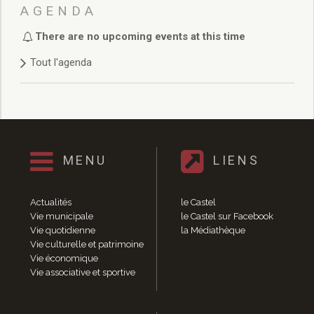
Délibérations 2021
AGENDA
Délibérations 2020
There are no upcoming events at this time
Délibérations 2019
Délibérations 2018
Tout l'agenda
Délibérations 2017
Délibérations 2016
Délibérations 2015
Délibérations 2014
Délibérations 2013
Délibérations 2012
MENU
LIENS
Délibérations 2011
Délibérations 2010
Actualités
le Castel
Délibérations 2009
Vie municipale
le Castel sur Facebook
Délibérations 2008
Vie quotidienne
la Médiathèque
Agenda réunions publiques
Vie culturelle et patrimoine
Vie économique
Marchés publics
Vie associative et sportive
Toutes les actualités
Vie quotidienne