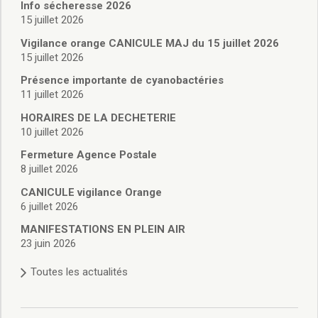
Vie associative
Info sécheresse 2026
Police Municipale/règlementation
15 juillet 2026
Cimetière/réglementation funéraire
Vigilance orange CANICULE MAJ du 15 juillet 2026
Services en ligne
15 juillet 2026
Licences boissons
Présence importante de cyanobactéries
Inscriptions sur les listes électorales
11 juillet 2026
Cadastre
HORAIRES DE LA DECHETERIE
Plan Local d’Urbanisme intercommunal
10 juillet 2026
Actes d’état civil
Budgets
Fermeture Agence Postale
8 juillet 2026
Budget de Fonctionnement
Budget d’Investissement
CANICULE vigilance Orange
Conseils municipaux
6 juillet 2026
Règlement du conseil municipal
MANIFESTATIONS EN PLEIN AIR
Déliberations 2026
23 juin 2026
Délibérations 2025
Toutes les actualités
Délibérations 2024
Délibérations 2023
Délibérations 2022