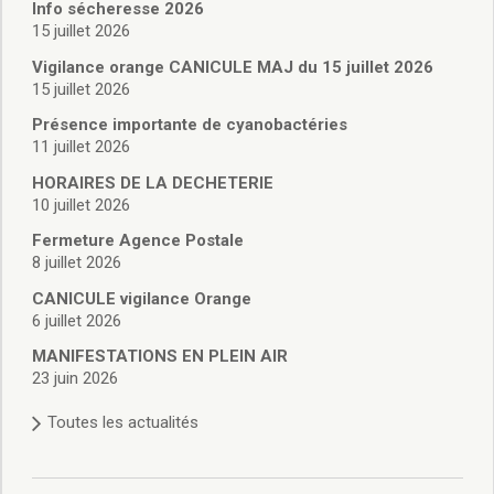
Vie associative
Info sécheresse 2026
Police Municipale/règlementation
15 juillet 2026
Cimetière/réglementation funéraire
Vigilance orange CANICULE MAJ du 15 juillet 2026
Services en ligne
15 juillet 2026
Licences boissons
Présence importante de cyanobactéries
Inscriptions sur les listes électorales
11 juillet 2026
Cadastre
HORAIRES DE LA DECHETERIE
Plan Local d’Urbanisme intercommunal
10 juillet 2026
Actes d’état civil
Budgets
Fermeture Agence Postale
8 juillet 2026
Budget de Fonctionnement
Budget d’Investissement
CANICULE vigilance Orange
Conseils municipaux
6 juillet 2026
Règlement du conseil municipal
MANIFESTATIONS EN PLEIN AIR
Déliberations 2026
23 juin 2026
Délibérations 2025
Toutes les actualités
Délibérations 2024
Délibérations 2023
Délibérations 2022