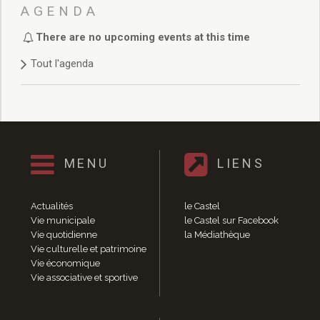
Délibérations 2021
AGENDA
Délibérations 2020
There are no upcoming events at this time
Délibérations 2019
Délibérations 2018
Tout l'agenda
Délibérations 2017
Délibérations 2016
Délibérations 2015
Délibérations 2014
Délibérations 2013
Délibérations 2012
MENU
LIENS
Délibérations 2011
Délibérations 2010
Actualités
le Castel
Délibérations 2009
Vie municipale
le Castel sur Facebook
Délibérations 2008
Vie quotidienne
la Médiathèque
Agenda réunions publiques
Vie culturelle et patrimoine
Vie économique
Marchés publics
Vie associative et sportive
Toutes les actualités
Vie quotidienne