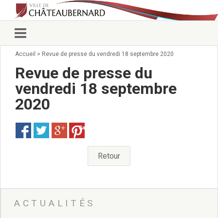
Accueil
>
Revue de presse du vendredi 18 septembre 2020
Vie municipale
Élus
Revue de presse du
Conseillers municipaux
vendredi 18 septembre
Commissions 2026
2020
Prendre rendez-vous
Arrêtés du Maire
Services municipaux
Save
Organigramme
Pour venir nous voir
Retour
État civil/élections/formalités
administratives
Services Techniques
C.C.A.S.
ACTUALITÉS
Affaires Scolaires