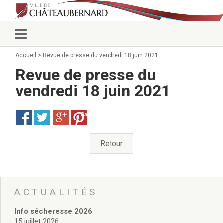
Accueil
>
Revue de presse du vendredi 18 juin 2021
Vie municipale
Élus
Revue de presse du
Conseillers municipaux
vendredi 18 juin 2021
Commissions 2026
Prendre rendez-vous
Save
Arrêtés du Maire
Services municipaux
Organigramme
Retour
Pour venir nous voir
État civil/élections/formalités
administratives
Services Techniques
ACTUALITÉS
C.C.A.S.
Info sécheresse 2026
Affaires Scolaires
15 juillet 2026