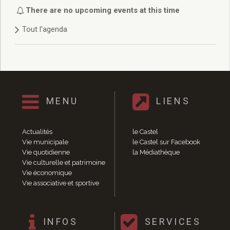
Délibérations 2021
There are no upcoming events at this time
Délibérations 2020
Tout l'agenda
Délibérations 2019
Délibérations 2018
Délibérations 2017
Délibérations 2016
Délibérations 2015
Délibérations 2014
MENU
LIENS
Délibérations 2013
Délibérations 2012
Délibérations 2011
Actualités
le Castel
Délibérations 2010
Vie municipale
le Castel sur Facebook
Vie quotidienne
la Médiathèque
Délibérations 2009
Vie culturelle et patrimoine
Délibérations 2008
Vie économique
Agenda réunions publiques
Vie associative et sportive
Marchés publics
Toutes les actualités
Vie quotidienne
INFOS
SERVICES