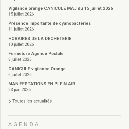
Vie associative
Police Municipale/règlementation
Vigilance orange CANICULE MAJ du 15 juillet 2026
15 juillet 2026
Cimetière/réglementation funéraire
Services en ligne
Présence importante de cyanobactéries
Licences boissons
11 juillet 2026
Inscriptions sur les listes électorales
HORAIRES DE LA DECHETERIE
Cadastre
10 juillet 2026
Plan Local d’Urbanisme intercommunal
Fermeture Agence Postale
Actes d’état civil
8 juillet 2026
Budgets
CANICULE vigilance Orange
Budget de Fonctionnement
6 juillet 2026
Budget d’Investissement
Conseils municipaux
MANIFESTATIONS EN PLEIN AIR
23 juin 2026
Règlement du conseil municipal
Déliberations 2026
Toutes les actualités
Délibérations 2025
Délibérations 2024
Délibérations 2023
AGENDA
Délibérations 2022