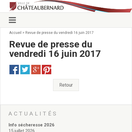
Accueil
>
Revue de presse du vendredi 16 juin 2017
Vie municipale
Élus
Revue de presse du
Conseillers municipaux
vendredi 16 juin 2017
Commissions 2026
Prendre rendez-vous
Save
Arrêtés du Maire
Services municipaux
Organigramme
Retour
Pour venir nous voir
État civil/élections/formalités
administratives
Services Techniques
ACTUALITÉS
C.C.A.S.
Info sécheresse 2026
Affaires Scolaires
15 juillet 2026