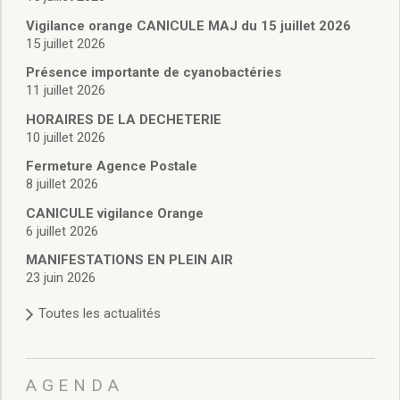
Vie associative
Police Municipale/règlementation
Vigilance orange CANICULE MAJ du 15 juillet 2026
15 juillet 2026
Cimetière/réglementation funéraire
Services en ligne
Présence importante de cyanobactéries
Licences boissons
11 juillet 2026
Inscriptions sur les listes électorales
HORAIRES DE LA DECHETERIE
Cadastre
10 juillet 2026
Plan Local d’Urbanisme intercommunal
Fermeture Agence Postale
Actes d’état civil
8 juillet 2026
Budgets
CANICULE vigilance Orange
Budget de Fonctionnement
6 juillet 2026
Budget d’Investissement
Conseils municipaux
MANIFESTATIONS EN PLEIN AIR
23 juin 2026
Règlement du conseil municipal
Déliberations 2026
Toutes les actualités
Délibérations 2025
Délibérations 2024
Délibérations 2023
AGENDA
Délibérations 2022