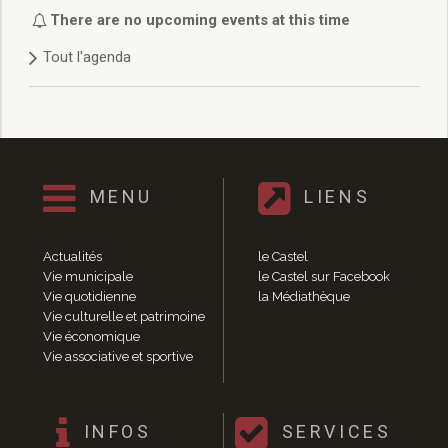
Délibérations 2021
There are no upcoming events at this time
Délibérations 2020
Tout l'agenda
Délibérations 2019
Délibérations 2018
Délibérations 2017
Délibérations 2016
Délibérations 2015
Délibérations 2014
MENU
LIENS
Délibérations 2013
Délibérations 2012
Délibérations 2011
Actualités
le Castel
Délibérations 2010
Vie municipale
le Castel sur Facebook
Vie quotidienne
la Médiathèque
Délibérations 2009
Vie culturelle et patrimoine
Délibérations 2008
Vie économique
Agenda réunions publiques
Vie associative et sportive
Marchés publics
Toutes les actualités
Vie quotidienne
INFOS
SERVICES