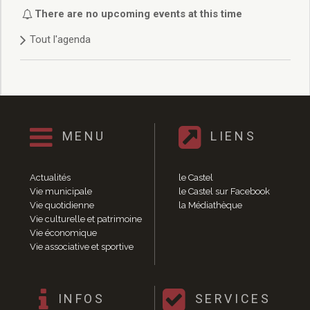
Délibérations 2021
There are no upcoming events at this time
Délibérations 2020
Tout l'agenda
Délibérations 2019
Délibérations 2018
Délibérations 2017
Délibérations 2016
Délibérations 2015
Délibérations 2014
MENU
LIENS
Délibérations 2013
Délibérations 2012
Délibérations 2011
Actualités
le Castel
Délibérations 2010
Vie municipale
le Castel sur Facebook
Vie quotidienne
la Médiathèque
Délibérations 2009
Vie culturelle et patrimoine
Délibérations 2008
Vie économique
Agenda réunions publiques
Vie associative et sportive
Marchés publics
Toutes les actualités
Vie quotidienne
INFOS
SERVICES