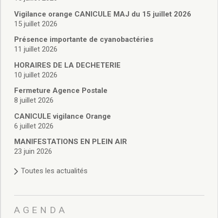
Vie associative
Police Municipale/règlementation
Vigilance orange CANICULE MAJ du 15 juillet 2026
15 juillet 2026
Cimetière/réglementation funéraire
Services en ligne
Présence importante de cyanobactéries
Licences boissons
11 juillet 2026
Inscriptions sur les listes électorales
HORAIRES DE LA DECHETERIE
Cadastre
10 juillet 2026
Plan Local d’Urbanisme intercommunal
Fermeture Agence Postale
Actes d’état civil
8 juillet 2026
Budgets
CANICULE vigilance Orange
Budget de Fonctionnement
6 juillet 2026
Budget d’Investissement
Conseils municipaux
MANIFESTATIONS EN PLEIN AIR
23 juin 2026
Règlement du conseil municipal
Déliberations 2026
Toutes les actualités
Délibérations 2025
Délibérations 2024
Délibérations 2023
AGENDA
Délibérations 2022