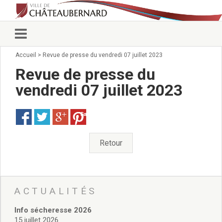
Accueil
>
Revue de presse du vendredi 07 juillet 2023
Vie municipale
Élus
Revue de presse du
Conseillers municipaux
vendredi 07 juillet 2023
Commissions 2026
Prendre rendez-vous
Save
Arrêtés du Maire
Services municipaux
Organigramme
Retour
Pour venir nous voir
État civil/élections/formalités
administratives
Services Techniques
ACTUALITÉS
C.C.A.S.
Info sécheresse 2026
Affaires Scolaires
15 juillet 2026