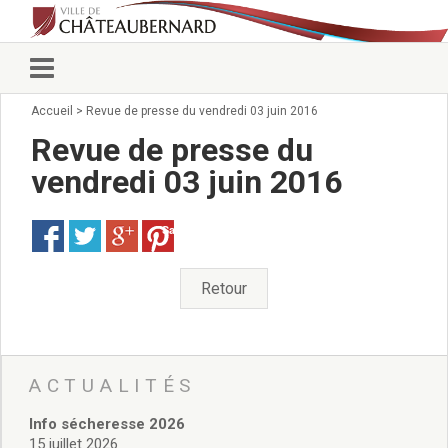
Accueil
>
Revue de presse du vendredi 03 juin 2016
Vie municipale
Élus
Revue de presse du
Conseillers municipaux
vendredi 03 juin 2016
Commissions 2026
Prendre rendez-vous
Save
Arrêtés du Maire
Services municipaux
Organigramme
Retour
Pour venir nous voir
État civil/élections/formalités
administratives
Services Techniques
ACTUALITÉS
C.C.A.S.
Info sécheresse 2026
Affaires Scolaires
15 juillet 2026