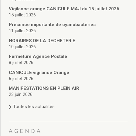
Vie associative
Police Municipale/règlementation
Vigilance orange CANICULE MAJ du 15 juillet 2026
15 juillet 2026
Cimetière/réglementation funéraire
Services en ligne
Présence importante de cyanobactéries
Licences boissons
11 juillet 2026
Inscriptions sur les listes électorales
HORAIRES DE LA DECHETERIE
Cadastre
10 juillet 2026
Plan Local d’Urbanisme intercommunal
Fermeture Agence Postale
Actes d’état civil
8 juillet 2026
Budgets
CANICULE vigilance Orange
Budget de Fonctionnement
6 juillet 2026
Budget d’Investissement
Conseils municipaux
MANIFESTATIONS EN PLEIN AIR
23 juin 2026
Règlement du conseil municipal
Déliberations 2026
Toutes les actualités
Délibérations 2025
Délibérations 2024
Délibérations 2023
AGENDA
Délibérations 2022