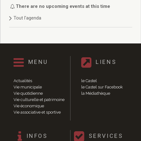
Délibérations 2021
There are no upcoming events at this time
Délibérations 2020
Tout l'agenda
Délibérations 2019
Délibérations 2018
Délibérations 2017
Délibérations 2016
Délibérations 2015
Délibérations 2014
MENU
LIENS
Délibérations 2013
Délibérations 2012
Délibérations 2011
Actualités
le Castel
Délibérations 2010
Vie municipale
le Castel sur Facebook
Vie quotidienne
la Médiathèque
Délibérations 2009
Vie culturelle et patrimoine
Délibérations 2008
Vie économique
Agenda réunions publiques
Vie associative et sportive
Marchés publics
Toutes les actualités
Vie quotidienne
INFOS
SERVICES