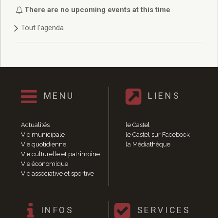
Délibérations 2021
There are no upcoming events at this time
Délibérations 2020
Tout l'agenda
Délibérations 2019
Délibérations 2018
Délibérations 2017
Délibérations 2016
Délibérations 2015
Délibérations 2014
MENU
LIENS
Délibérations 2013
Délibérations 2012
Délibérations 2011
Actualités
le Castel
Délibérations 2010
Vie municipale
le Castel sur Facebook
Vie quotidienne
la Médiathèque
Délibérations 2009
Vie culturelle et patrimoine
Délibérations 2008
Vie économique
Agenda réunions publiques
Vie associative et sportive
Marchés publics
Toutes les actualités
Vie quotidienne
INFOS
SERVICES