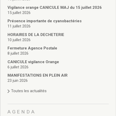
Vie associative
Police Municipale/règlementation
Vigilance orange CANICULE MAJ du 15 juillet 2026
15 juillet 2026
Cimetière/réglementation funéraire
Services en ligne
Présence importante de cyanobactéries
Licences boissons
11 juillet 2026
Inscriptions sur les listes électorales
HORAIRES DE LA DECHETERIE
Cadastre
10 juillet 2026
Plan Local d’Urbanisme intercommunal
Fermeture Agence Postale
Actes d’état civil
8 juillet 2026
Budgets
CANICULE vigilance Orange
Budget de Fonctionnement
6 juillet 2026
Budget d’Investissement
Conseils municipaux
MANIFESTATIONS EN PLEIN AIR
23 juin 2026
Règlement du conseil municipal
Déliberations 2026
Toutes les actualités
Délibérations 2025
Délibérations 2024
Délibérations 2023
AGENDA
Délibérations 2022