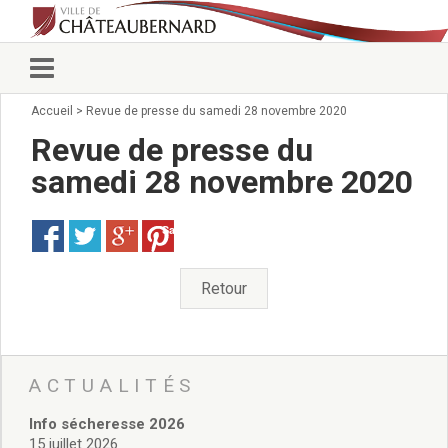
Accueil
>
Revue de presse du samedi 28 novembre 2020
Vie municipale
Élus
Revue de presse du
Conseillers municipaux
samedi 28 novembre 2020
Commissions 2026
Prendre rendez-vous
Save
Arrêtés du Maire
Services municipaux
Organigramme
Retour
Pour venir nous voir
État civil/élections/formalités
administratives
Services Techniques
ACTUALITÉS
C.C.A.S.
Info sécheresse 2026
Affaires Scolaires
15 juillet 2026