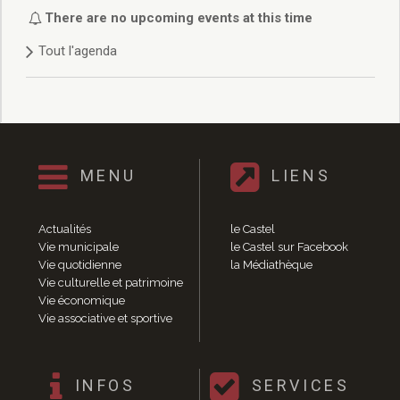
Délibérations 2021
There are no upcoming events at this time
Délibérations 2020
Tout l'agenda
Délibérations 2019
Délibérations 2018
Délibérations 2017
Délibérations 2016
Délibérations 2015
Délibérations 2014
MENU
LIENS
Délibérations 2013
Délibérations 2012
Délibérations 2011
Actualités
le Castel
Délibérations 2010
Vie municipale
le Castel sur Facebook
Vie quotidienne
la Médiathèque
Délibérations 2009
Vie culturelle et patrimoine
Délibérations 2008
Vie économique
Agenda réunions publiques
Vie associative et sportive
Marchés publics
Toutes les actualités
Vie quotidienne
INFOS
SERVICES