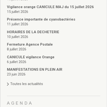
Vie associative
Police Municipale/règlementation
Vigilance orange CANICULE MAJ du 15 juillet 2026
15 juillet 2026
Cimetière/réglementation funéraire
Services en ligne
Présence importante de cyanobactéries
Licences boissons
11 juillet 2026
Inscriptions sur les listes électorales
HORAIRES DE LA DECHETERIE
Cadastre
10 juillet 2026
Plan Local d’Urbanisme intercommunal
Fermeture Agence Postale
Actes d’état civil
8 juillet 2026
Budgets
CANICULE vigilance Orange
Budget de Fonctionnement
6 juillet 2026
Budget d’Investissement
Conseils municipaux
MANIFESTATIONS EN PLEIN AIR
23 juin 2026
Règlement du conseil municipal
Déliberations 2026
Toutes les actualités
Délibérations 2025
Délibérations 2024
Délibérations 2023
AGENDA
Délibérations 2022