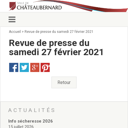
Accueil
>
Revue de presse du samedi 27 février 2021
Vie municipale
Élus
Revue de presse du
Conseillers municipaux
samedi 27 février 2021
Commissions 2026
Prendre rendez-vous
Save
Arrêtés du Maire
Services municipaux
Organigramme
Retour
Pour venir nous voir
État civil/élections/formalités
administratives
Services Techniques
ACTUALITÉS
C.C.A.S.
Info sécheresse 2026
Affaires Scolaires
15 juillet 2026