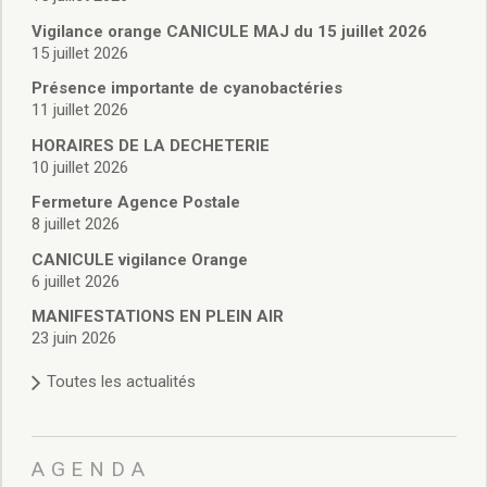
Vie associative
Police Municipale/règlementation
Vigilance orange CANICULE MAJ du 15 juillet 2026
15 juillet 2026
Cimetière/réglementation funéraire
Services en ligne
Présence importante de cyanobactéries
Licences boissons
11 juillet 2026
Inscriptions sur les listes électorales
HORAIRES DE LA DECHETERIE
Cadastre
10 juillet 2026
Plan Local d’Urbanisme intercommunal
Fermeture Agence Postale
Actes d’état civil
8 juillet 2026
Budgets
CANICULE vigilance Orange
Budget de Fonctionnement
6 juillet 2026
Budget d’Investissement
Conseils municipaux
MANIFESTATIONS EN PLEIN AIR
23 juin 2026
Règlement du conseil municipal
Déliberations 2026
Toutes les actualités
Délibérations 2025
Délibérations 2024
Délibérations 2023
AGENDA
Délibérations 2022