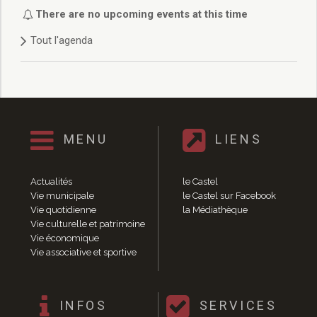
Délibérations 2021
There are no upcoming events at this time
Délibérations 2020
Tout l'agenda
Délibérations 2019
Délibérations 2018
Délibérations 2017
Délibérations 2016
Délibérations 2015
Délibérations 2014
MENU
LIENS
Délibérations 2013
Délibérations 2012
Délibérations 2011
Actualités
le Castel
Délibérations 2010
Vie municipale
le Castel sur Facebook
Vie quotidienne
la Médiathèque
Délibérations 2009
Vie culturelle et patrimoine
Délibérations 2008
Vie économique
Agenda réunions publiques
Vie associative et sportive
Marchés publics
Toutes les actualités
Vie quotidienne
INFOS
SERVICES