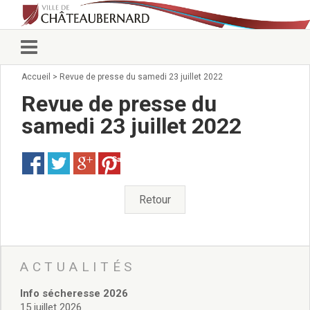
Accueil
>
Revue de presse du samedi 23 juillet 2022
Vie municipale
Élus
Revue de presse du
Conseillers municipaux
samedi 23 juillet 2022
Commissions 2026
Prendre rendez-vous
Save
Arrêtés du Maire
Services municipaux
Organigramme
Retour
Pour venir nous voir
État civil/élections/formalités
administratives
Services Techniques
ACTUALITÉS
C.C.A.S.
Info sécheresse 2026
Affaires Scolaires
15 juillet 2026