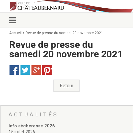
Accueil
>
Revue de presse du samedi 20 novembre 2021
Vie municipale
Élus
Revue de presse du
Conseillers municipaux
samedi 20 novembre 2021
Commissions 2026
Prendre rendez-vous
Save
Arrêtés du Maire
Services municipaux
Organigramme
Retour
Pour venir nous voir
État civil/élections/formalités
administratives
Services Techniques
ACTUALITÉS
C.C.A.S.
Info sécheresse 2026
Affaires Scolaires
15 juillet 2026