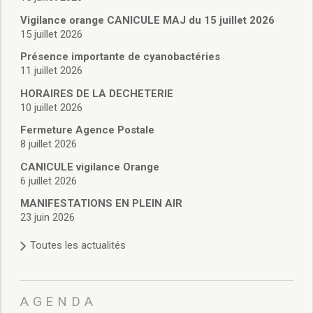
Vie associative
Police Municipale/règlementation
Vigilance orange CANICULE MAJ du 15 juillet 2026
15 juillet 2026
Cimetière/réglementation funéraire
Services en ligne
Présence importante de cyanobactéries
Licences boissons
11 juillet 2026
Inscriptions sur les listes électorales
HORAIRES DE LA DECHETERIE
Cadastre
10 juillet 2026
Plan Local d’Urbanisme intercommunal
Fermeture Agence Postale
Actes d’état civil
8 juillet 2026
Budgets
CANICULE vigilance Orange
Budget de Fonctionnement
6 juillet 2026
Budget d’Investissement
Conseils municipaux
MANIFESTATIONS EN PLEIN AIR
23 juin 2026
Règlement du conseil municipal
Déliberations 2026
Toutes les actualités
Délibérations 2025
Délibérations 2024
Délibérations 2023
AGENDA
Délibérations 2022