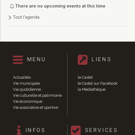
Délibérations 2021
There are no upcoming events at this time
Délibérations 2020
Tout l'agenda
Délibérations 2019
Délibérations 2018
Délibérations 2017
Délibérations 2016
Délibérations 2015
Délibérations 2014
MENU
LIENS
Délibérations 2013
Délibérations 2012
Délibérations 2011
Actualités
le Castel
Délibérations 2010
Vie municipale
le Castel sur Facebook
Vie quotidienne
la Médiathèque
Délibérations 2009
Vie culturelle et patrimoine
Délibérations 2008
Vie économique
Agenda réunions publiques
Vie associative et sportive
Marchés publics
Toutes les actualités
Vie quotidienne
INFOS
SERVICES