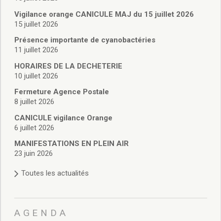
Vie associative
Police Municipale/règlementation
Vigilance orange CANICULE MAJ du 15 juillet 2026
15 juillet 2026
Cimetière/réglementation funéraire
Services en ligne
Présence importante de cyanobactéries
Licences boissons
11 juillet 2026
Inscriptions sur les listes électorales
HORAIRES DE LA DECHETERIE
Cadastre
10 juillet 2026
Plan Local d’Urbanisme intercommunal
Fermeture Agence Postale
Actes d’état civil
8 juillet 2026
Budgets
CANICULE vigilance Orange
Budget de Fonctionnement
6 juillet 2026
Budget d’Investissement
Conseils municipaux
MANIFESTATIONS EN PLEIN AIR
23 juin 2026
Règlement du conseil municipal
Déliberations 2026
Toutes les actualités
Délibérations 2025
Délibérations 2024
Délibérations 2023
AGENDA
Délibérations 2022