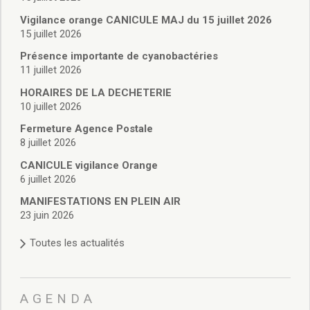
Vie associative
Police Municipale/règlementation
Vigilance orange CANICULE MAJ du 15 juillet 2026
15 juillet 2026
Cimetière/réglementation funéraire
Services en ligne
Présence importante de cyanobactéries
Licences boissons
11 juillet 2026
Inscriptions sur les listes électorales
HORAIRES DE LA DECHETERIE
Cadastre
10 juillet 2026
Plan Local d’Urbanisme intercommunal
Fermeture Agence Postale
Actes d’état civil
8 juillet 2026
Budgets
CANICULE vigilance Orange
Budget de Fonctionnement
6 juillet 2026
Budget d’Investissement
Conseils municipaux
MANIFESTATIONS EN PLEIN AIR
23 juin 2026
Règlement du conseil municipal
Déliberations 2026
Toutes les actualités
Délibérations 2025
Délibérations 2024
Délibérations 2023
AGENDA
Délibérations 2022