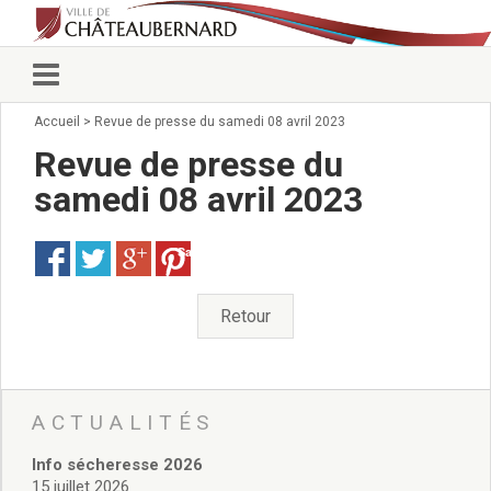
Accueil
>
Revue de presse du samedi 08 avril 2023
Vie municipale
Élus
Revue de presse du
Conseillers municipaux
samedi 08 avril 2023
Commissions 2026
Prendre rendez-vous
Save
Arrêtés du Maire
Services municipaux
Organigramme
Retour
Pour venir nous voir
État civil/élections/formalités
administratives
Services Techniques
ACTUALITÉS
C.C.A.S.
Info sécheresse 2026
Affaires Scolaires
15 juillet 2026