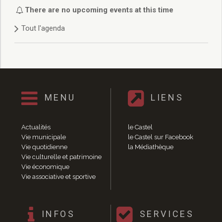
Délibérations 2021
There are no upcoming events at this time
Délibérations 2020
Tout l'agenda
Délibérations 2019
Délibérations 2018
Délibérations 2017
Délibérations 2016
Délibérations 2015
Délibérations 2014
MENU
LIENS
Délibérations 2013
Délibérations 2012
Délibérations 2011
Actualités
le Castel
Délibérations 2010
Vie municipale
le Castel sur Facebook
Vie quotidienne
la Médiathèque
Délibérations 2009
Vie culturelle et patrimoine
Délibérations 2008
Vie économique
Agenda réunions publiques
Vie associative et sportive
Marchés publics
Toutes les actualités
Vie quotidienne
INFOS
SERVICES