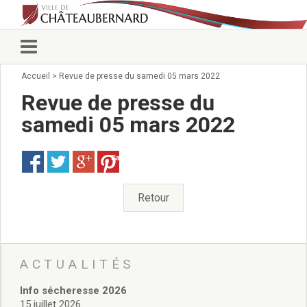
Accueil
>
Revue de presse du samedi 05 mars 2022
Vie municipale
Élus
Revue de presse du
Conseillers municipaux
samedi 05 mars 2022
Commissions 2026
Prendre rendez-vous
Save
Arrêtés du Maire
Services municipaux
Organigramme
Retour
Pour venir nous voir
État civil/élections/formalités
administratives
Services Techniques
ACTUALITÉS
C.C.A.S.
Info sécheresse 2026
Affaires Scolaires
15 juillet 2026