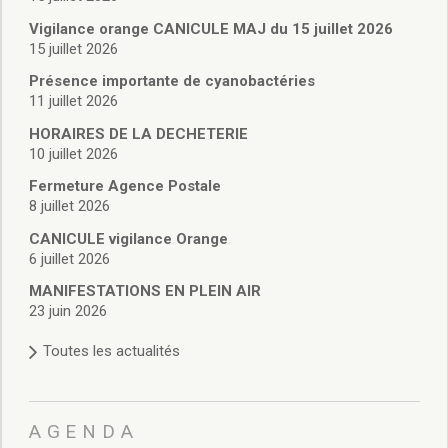
Vie associative
Police Municipale/règlementation
Vigilance orange CANICULE MAJ du 15 juillet 2026
15 juillet 2026
Cimetière/réglementation funéraire
Services en ligne
Présence importante de cyanobactéries
Licences boissons
11 juillet 2026
Inscriptions sur les listes électorales
HORAIRES DE LA DECHETERIE
Cadastre
10 juillet 2026
Plan Local d’Urbanisme intercommunal
Fermeture Agence Postale
Actes d’état civil
8 juillet 2026
Budgets
CANICULE vigilance Orange
Budget de Fonctionnement
6 juillet 2026
Budget d’Investissement
Conseils municipaux
MANIFESTATIONS EN PLEIN AIR
23 juin 2026
Règlement du conseil municipal
Déliberations 2026
Toutes les actualités
Délibérations 2025
Délibérations 2024
Délibérations 2023
AGENDA
Délibérations 2022