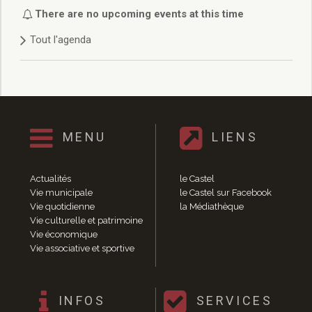
Délibérations 2021
There are no upcoming events at this time
Délibérations 2020
Tout l'agenda
Délibérations 2019
Délibérations 2018
Délibérations 2017
Délibérations 2016
Délibérations 2015
Délibérations 2014
MENU
LIENS
Délibérations 2013
Délibérations 2012
Délibérations 2011
Actualités
le Castel
Délibérations 2010
Vie municipale
le Castel sur Facebook
Vie quotidienne
la Médiathèque
Délibérations 2009
Vie culturelle et patrimoine
Délibérations 2008
Vie économique
Agenda réunions publiques
Vie associative et sportive
Marchés publics
Toutes les actualités
Vie quotidienne
INFOS
SERVICES