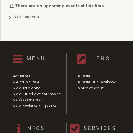
Délibérations 2021
There are no upcoming events at this time
Délibérations 2020
Tout l'agenda
Délibérations 2019
Délibérations 2018
Délibérations 2017
Délibérations 2016
Délibérations 2015
Délibérations 2014
MENU
LIENS
Délibérations 2013
Délibérations 2012
Délibérations 2011
Actualités
le Castel
Délibérations 2010
Vie municipale
le Castel sur Facebook
Vie quotidienne
la Médiathèque
Délibérations 2009
Vie culturelle et patrimoine
Délibérations 2008
Vie économique
Agenda réunions publiques
Vie associative et sportive
Marchés publics
Toutes les actualités
Vie quotidienne
INFOS
SERVICES