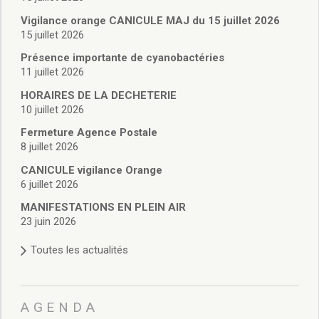
Vie associative
Police Municipale/règlementation
Vigilance orange CANICULE MAJ du 15 juillet 2026
15 juillet 2026
Cimetière/réglementation funéraire
Services en ligne
Présence importante de cyanobactéries
Licences boissons
11 juillet 2026
Inscriptions sur les listes électorales
HORAIRES DE LA DECHETERIE
Cadastre
10 juillet 2026
Plan Local d’Urbanisme intercommunal
Fermeture Agence Postale
Actes d’état civil
8 juillet 2026
Budgets
CANICULE vigilance Orange
Budget de Fonctionnement
6 juillet 2026
Budget d’Investissement
Conseils municipaux
MANIFESTATIONS EN PLEIN AIR
23 juin 2026
Règlement du conseil municipal
Déliberations 2026
Toutes les actualités
Délibérations 2025
Délibérations 2024
Délibérations 2023
AGENDA
Délibérations 2022