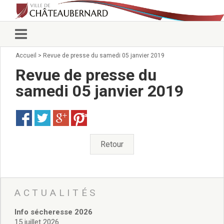
Accueil
>
Revue de presse du samedi 05 janvier 2019
Vie municipale
Élus
Revue de presse du
Conseillers municipaux
samedi 05 janvier 2019
Commissions 2026
Prendre rendez-vous
Save
Arrêtés du Maire
Services municipaux
Organigramme
Retour
Pour venir nous voir
État civil/élections/formalités
administratives
Services Techniques
ACTUALITÉS
C.C.A.S.
Info sécheresse 2026
Affaires Scolaires
15 juillet 2026