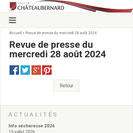
Accueil
>
Revue de presse du mercredi 28 août 2024
Vie municipale
Élus
Revue de presse du
Conseillers municipaux
mercredi 28 août 2024
Commissions 2026
Prendre rendez-vous
Save
Arrêtés du Maire
Services municipaux
Organigramme
Retour
Pour venir nous voir
État civil/élections/formalités
administratives
Services Techniques
ACTUALITÉS
C.C.A.S.
Info sécheresse 2026
Affaires Scolaires
15 juillet 2026