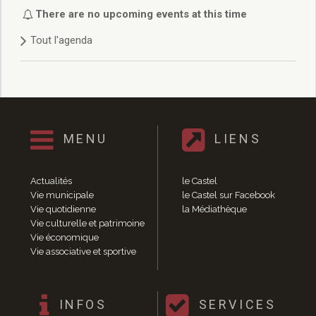
Délibérations 2021
There are no upcoming events at this time
Délibérations 2020
Tout l'agenda
Délibérations 2019
Délibérations 2018
Délibérations 2017
Délibérations 2016
Délibérations 2015
Délibérations 2014
MENU
LIENS
Délibérations 2013
Délibérations 2012
Délibérations 2011
Actualités
le Castel
Délibérations 2010
Vie municipale
le Castel sur Facebook
Vie quotidienne
la Médiathèque
Délibérations 2009
Vie culturelle et patrimoine
Délibérations 2008
Vie économique
Agenda réunions publiques
Vie associative et sportive
Marchés publics
Toutes les actualités
Vie quotidienne
INFOS
SERVICES