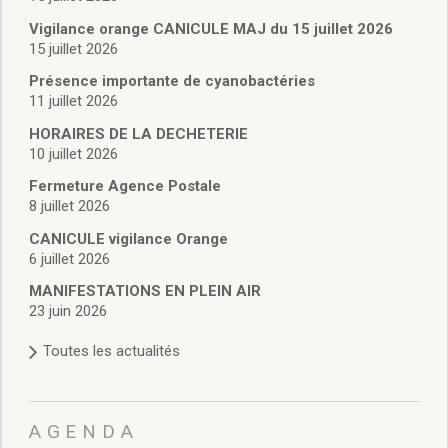
Vie associative
Police Municipale/règlementation
Vigilance orange CANICULE MAJ du 15 juillet 2026
15 juillet 2026
Cimetière/réglementation funéraire
Services en ligne
Présence importante de cyanobactéries
Licences boissons
11 juillet 2026
Inscriptions sur les listes électorales
HORAIRES DE LA DECHETERIE
Cadastre
10 juillet 2026
Plan Local d’Urbanisme intercommunal
Fermeture Agence Postale
Actes d’état civil
8 juillet 2026
Budgets
CANICULE vigilance Orange
Budget de Fonctionnement
6 juillet 2026
Budget d’Investissement
Conseils municipaux
MANIFESTATIONS EN PLEIN AIR
23 juin 2026
Règlement du conseil municipal
Déliberations 2026
Toutes les actualités
Délibérations 2025
Délibérations 2024
Délibérations 2023
AGENDA
Délibérations 2022