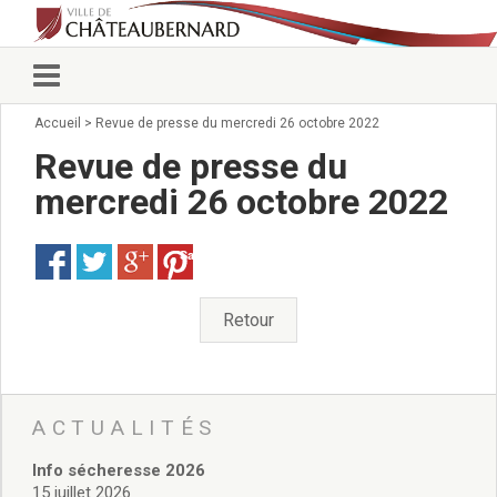
Accueil
>
Revue de presse du mercredi 26 octobre 2022
Vie municipale
Élus
Revue de presse du
Conseillers municipaux
mercredi 26 octobre 2022
Commissions 2026
Prendre rendez-vous
Save
Arrêtés du Maire
Services municipaux
Organigramme
Retour
Pour venir nous voir
État civil/élections/formalités
administratives
Services Techniques
ACTUALITÉS
C.C.A.S.
Info sécheresse 2026
Affaires Scolaires
15 juillet 2026