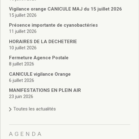
Vie associative
Police Municipale/règlementation
Vigilance orange CANICULE MAJ du 15 juillet 2026
15 juillet 2026
Cimetière/réglementation funéraire
Services en ligne
Présence importante de cyanobactéries
Licences boissons
11 juillet 2026
Inscriptions sur les listes électorales
HORAIRES DE LA DECHETERIE
Cadastre
10 juillet 2026
Plan Local d’Urbanisme intercommunal
Fermeture Agence Postale
Actes d’état civil
8 juillet 2026
Budgets
CANICULE vigilance Orange
Budget de Fonctionnement
6 juillet 2026
Budget d’Investissement
Conseils municipaux
MANIFESTATIONS EN PLEIN AIR
23 juin 2026
Règlement du conseil municipal
Déliberations 2026
Toutes les actualités
Délibérations 2025
Délibérations 2024
Délibérations 2023
AGENDA
Délibérations 2022