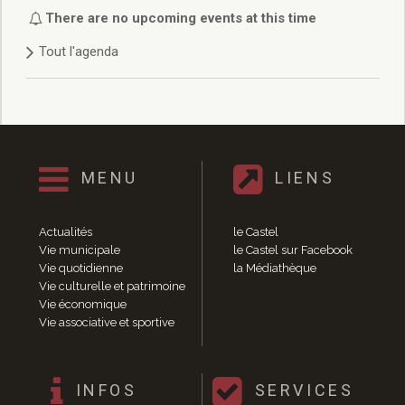
Délibérations 2021
There are no upcoming events at this time
Délibérations 2020
Tout l'agenda
Délibérations 2019
Délibérations 2018
Délibérations 2017
Délibérations 2016
Délibérations 2015
Délibérations 2014
MENU
LIENS
Délibérations 2013
Délibérations 2012
Délibérations 2011
Actualités
le Castel
Délibérations 2010
Vie municipale
le Castel sur Facebook
Vie quotidienne
la Médiathèque
Délibérations 2009
Vie culturelle et patrimoine
Délibérations 2008
Vie économique
Agenda réunions publiques
Vie associative et sportive
Marchés publics
Toutes les actualités
Vie quotidienne
INFOS
SERVICES