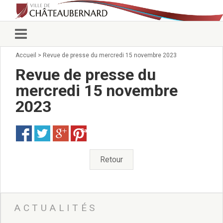
Accueil
>
Revue de presse du mercredi 15 novembre 2023
Vie municipale
Élus
Revue de presse du
Conseillers municipaux
mercredi 15 novembre
Commissions 2026
2023
Prendre rendez-vous
Arrêtés du Maire
Services municipaux
Save
Organigramme
Pour venir nous voir
Retour
État civil/élections/formalités
administratives
Services Techniques
C.C.A.S.
ACTUALITÉS
Affaires Scolaires