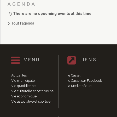
Délibérations 2021
AGENDA
Délibérations 2020
There are no upcoming events at this time
Délibérations 2019
Délibérations 2018
Tout l'agenda
Délibérations 2017
Délibérations 2016
Délibérations 2015
Délibérations 2014
Délibérations 2013
Délibérations 2012
MENU
LIENS
Délibérations 2011
Délibérations 2010
Actualités
le Castel
Délibérations 2009
Vie municipale
le Castel sur Facebook
Délibérations 2008
Vie quotidienne
la Médiathèque
Agenda réunions publiques
Vie culturelle et patrimoine
Vie économique
Marchés publics
Vie associative et sportive
Toutes les actualités
Vie quotidienne