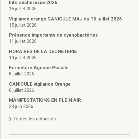
Vie associative
Info sécheresse 2026
Police Municipale/règlementation
15 juillet 2026
Cimetière/réglementation funéraire
Vigilance orange CANICULE MAJ du 15 juillet 2026
Services en ligne
15 juillet 2026
Licences boissons
Présence importante de cyanobactéries
Inscriptions sur les listes électorales
11 juillet 2026
Cadastre
HORAIRES DE LA DECHETERIE
Plan Local d’Urbanisme intercommunal
10 juillet 2026
Actes d’état civil
Budgets
Fermeture Agence Postale
8 juillet 2026
Budget de Fonctionnement
Budget d’Investissement
CANICULE vigilance Orange
Conseils municipaux
6 juillet 2026
Règlement du conseil municipal
MANIFESTATIONS EN PLEIN AIR
Déliberations 2026
23 juin 2026
Délibérations 2025
Toutes les actualités
Délibérations 2024
Délibérations 2023
Délibérations 2022