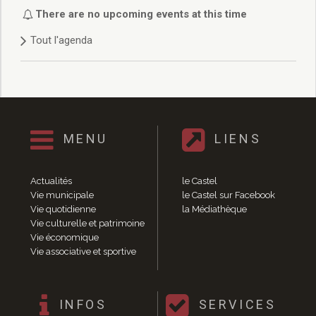
Délibérations 2021
There are no upcoming events at this time
Délibérations 2020
Tout l'agenda
Délibérations 2019
Délibérations 2018
Délibérations 2017
Délibérations 2016
Délibérations 2015
Délibérations 2014
MENU
LIENS
Délibérations 2013
Délibérations 2012
Délibérations 2011
Actualités
le Castel
Délibérations 2010
Vie municipale
le Castel sur Facebook
Vie quotidienne
la Médiathèque
Délibérations 2009
Vie culturelle et patrimoine
Délibérations 2008
Vie économique
Agenda réunions publiques
Vie associative et sportive
Marchés publics
Toutes les actualités
Vie quotidienne
INFOS
SERVICES