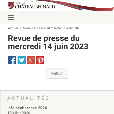
Accueil
>
Revue de presse du mercredi 14 juin 2023
Vie municipale
Élus
Revue de presse du
Conseillers municipaux
mercredi 14 juin 2023
Commissions 2026
Prendre rendez-vous
Save
Arrêtés du Maire
Services municipaux
Organigramme
Retour
Pour venir nous voir
État civil/élections/formalités
administratives
Services Techniques
ACTUALITÉS
C.C.A.S.
Info sécheresse 2026
Affaires Scolaires
15 juillet 2026