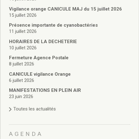
Vie associative
Police Municipale/règlementation
Vigilance orange CANICULE MAJ du 15 juillet 2026
15 juillet 2026
Cimetière/réglementation funéraire
Services en ligne
Présence importante de cyanobactéries
Licences boissons
11 juillet 2026
Inscriptions sur les listes électorales
HORAIRES DE LA DECHETERIE
Cadastre
10 juillet 2026
Plan Local d’Urbanisme intercommunal
Fermeture Agence Postale
Actes d’état civil
8 juillet 2026
Budgets
CANICULE vigilance Orange
Budget de Fonctionnement
6 juillet 2026
Budget d’Investissement
Conseils municipaux
MANIFESTATIONS EN PLEIN AIR
23 juin 2026
Règlement du conseil municipal
Déliberations 2026
Toutes les actualités
Délibérations 2025
Délibérations 2024
Délibérations 2023
AGENDA
Délibérations 2022