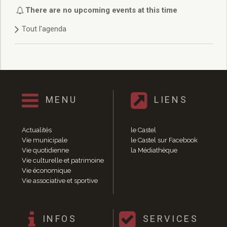
Délibérations 2021
There are no upcoming events at this time
Délibérations 2020
Tout l'agenda
Délibérations 2019
Délibérations 2018
Délibérations 2017
Délibérations 2016
Délibérations 2015
Délibérations 2014
MENU
LIENS
Délibérations 2013
Délibérations 2012
Délibérations 2011
Actualités
le Castel
Délibérations 2010
Vie municipale
le Castel sur Facebook
Vie quotidienne
la Médiathèque
Délibérations 2009
Vie culturelle et patrimoine
Délibérations 2008
Vie économique
Agenda réunions publiques
Vie associative et sportive
Marchés publics
Toutes les actualités
Vie quotidienne
INFOS
SERVICES