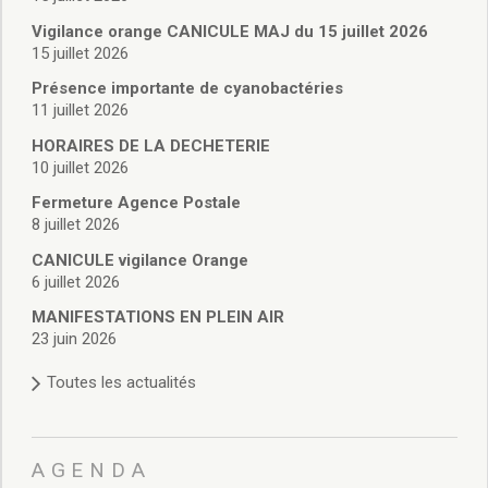
Vie associative
Police Municipale/règlementation
Vigilance orange CANICULE MAJ du 15 juillet 2026
15 juillet 2026
Cimetière/réglementation funéraire
Services en ligne
Présence importante de cyanobactéries
Licences boissons
11 juillet 2026
Inscriptions sur les listes électorales
HORAIRES DE LA DECHETERIE
Cadastre
10 juillet 2026
Plan Local d’Urbanisme intercommunal
Fermeture Agence Postale
Actes d’état civil
8 juillet 2026
Budgets
CANICULE vigilance Orange
Budget de Fonctionnement
6 juillet 2026
Budget d’Investissement
Conseils municipaux
MANIFESTATIONS EN PLEIN AIR
23 juin 2026
Règlement du conseil municipal
Déliberations 2026
Toutes les actualités
Délibérations 2025
Délibérations 2024
Délibérations 2023
AGENDA
Délibérations 2022