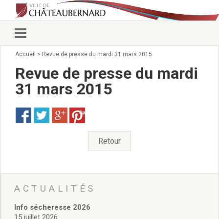
Accueil
>
Revue de presse du mardi 31 mars 2015
Vie municipale
Élus
Revue de presse du mardi
Conseillers municipaux
31 mars 2015
Commissions 2026
Prendre rendez-vous
Save
Arrêtés du Maire
Services municipaux
Organigramme
Retour
Pour venir nous voir
État civil/élections/formalités
administratives
Services Techniques
ACTUALITÉS
C.C.A.S.
Info sécheresse 2026
Affaires Scolaires
15 juillet 2026