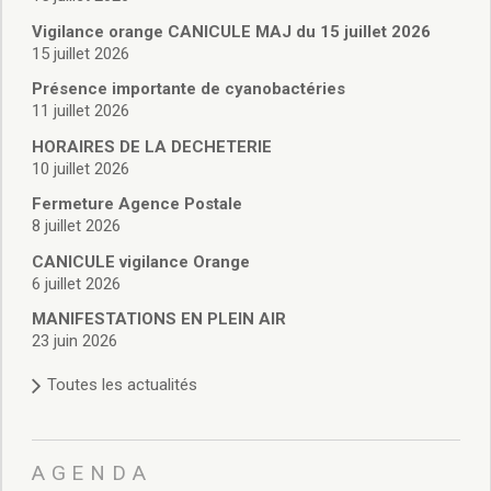
Vie associative
Police Municipale/règlementation
Vigilance orange CANICULE MAJ du 15 juillet 2026
15 juillet 2026
Cimetière/réglementation funéraire
Services en ligne
Présence importante de cyanobactéries
Licences boissons
11 juillet 2026
Inscriptions sur les listes électorales
HORAIRES DE LA DECHETERIE
Cadastre
10 juillet 2026
Plan Local d’Urbanisme intercommunal
Fermeture Agence Postale
Actes d’état civil
8 juillet 2026
Budgets
CANICULE vigilance Orange
Budget de Fonctionnement
6 juillet 2026
Budget d’Investissement
Conseils municipaux
MANIFESTATIONS EN PLEIN AIR
23 juin 2026
Règlement du conseil municipal
Déliberations 2026
Toutes les actualités
Délibérations 2025
Délibérations 2024
Délibérations 2023
AGENDA
Délibérations 2022