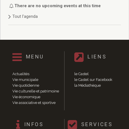
Délibérations 2021
There are no upcoming events at this time
Délibérations 2020
Tout l'agenda
Délibérations 2019
Délibérations 2018
Délibérations 2017
Délibérations 2016
Délibérations 2015
Délibérations 2014
MENU
LIENS
Délibérations 2013
Délibérations 2012
Délibérations 2011
Actualités
le Castel
Délibérations 2010
Vie municipale
le Castel sur Facebook
Vie quotidienne
la Médiathèque
Délibérations 2009
Vie culturelle et patrimoine
Délibérations 2008
Vie économique
Agenda réunions publiques
Vie associative et sportive
Marchés publics
Toutes les actualités
Vie quotidienne
INFOS
SERVICES