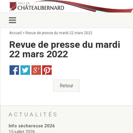
Accueil
>
Revue de presse du mardi 22 mars 2022
Vie municipale
Élus
Revue de presse du mardi
Conseillers municipaux
22 mars 2022
Commissions 2026
Prendre rendez-vous
Save
Arrêtés du Maire
Services municipaux
Organigramme
Retour
Pour venir nous voir
État civil/élections/formalités
administratives
Services Techniques
ACTUALITÉS
C.C.A.S.
Info sécheresse 2026
Affaires Scolaires
15 juillet 2026