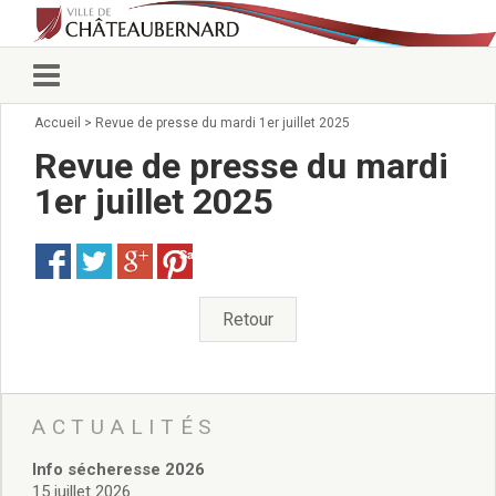
Accueil
>
Revue de presse du mardi 1er juillet 2025
Vie municipale
Élus
Revue de presse du mardi
Conseillers municipaux
1er juillet 2025
Commissions 2026
Prendre rendez-vous
Save
Arrêtés du Maire
Services municipaux
Organigramme
Retour
Pour venir nous voir
État civil/élections/formalités
administratives
Services Techniques
ACTUALITÉS
C.C.A.S.
Info sécheresse 2026
Affaires Scolaires
15 juillet 2026