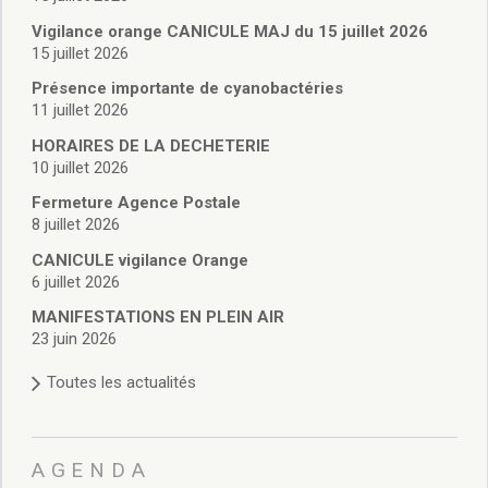
Vie associative
Police Municipale/règlementation
Vigilance orange CANICULE MAJ du 15 juillet 2026
15 juillet 2026
Cimetière/réglementation funéraire
Services en ligne
Présence importante de cyanobactéries
Licences boissons
11 juillet 2026
Inscriptions sur les listes électorales
HORAIRES DE LA DECHETERIE
Cadastre
10 juillet 2026
Plan Local d’Urbanisme intercommunal
Fermeture Agence Postale
Actes d’état civil
8 juillet 2026
Budgets
CANICULE vigilance Orange
Budget de Fonctionnement
6 juillet 2026
Budget d’Investissement
Conseils municipaux
MANIFESTATIONS EN PLEIN AIR
23 juin 2026
Règlement du conseil municipal
Déliberations 2026
Toutes les actualités
Délibérations 2025
Délibérations 2024
Délibérations 2023
AGENDA
Délibérations 2022