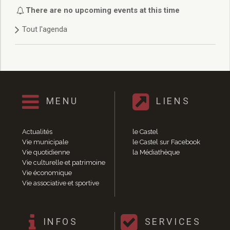
Délibérations 2021
There are no upcoming events at this time
Délibérations 2020
Tout l'agenda
Délibérations 2019
Délibérations 2018
Délibérations 2017
Délibérations 2016
Délibérations 2015
Délibérations 2014
MENU
LIENS
Délibérations 2013
Délibérations 2012
Délibérations 2011
Actualités
le Castel
Délibérations 2010
Vie municipale
le Castel sur Facebook
Vie quotidienne
la Médiathèque
Délibérations 2009
Vie culturelle et patrimoine
Délibérations 2008
Vie économique
Agenda réunions publiques
Vie associative et sportive
Marchés publics
Toutes les actualités
Vie quotidienne
INFOS
SERVICES