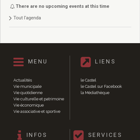
Délibérations 2021
There are no upcoming events at this time
Délibérations 2020
Tout l'agenda
Délibérations 2019
Délibérations 2018
Délibérations 2017
Délibérations 2016
Délibérations 2015
Délibérations 2014
MENU
LIENS
Délibérations 2013
Délibérations 2012
Délibérations 2011
Actualités
le Castel
Délibérations 2010
Vie municipale
le Castel sur Facebook
Vie quotidienne
la Médiathèque
Délibérations 2009
Vie culturelle et patrimoine
Délibérations 2008
Vie économique
Agenda réunions publiques
Vie associative et sportive
Marchés publics
Toutes les actualités
Vie quotidienne
INFOS
SERVICES