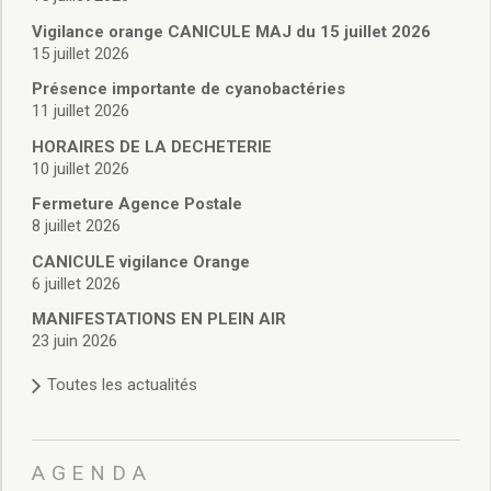
Vie associative
Police Municipale/règlementation
Vigilance orange CANICULE MAJ du 15 juillet 2026
15 juillet 2026
Cimetière/réglementation funéraire
Services en ligne
Présence importante de cyanobactéries
Licences boissons
11 juillet 2026
Inscriptions sur les listes électorales
HORAIRES DE LA DECHETERIE
Cadastre
10 juillet 2026
Plan Local d’Urbanisme intercommunal
Fermeture Agence Postale
Actes d’état civil
8 juillet 2026
Budgets
CANICULE vigilance Orange
Budget de Fonctionnement
6 juillet 2026
Budget d’Investissement
Conseils municipaux
MANIFESTATIONS EN PLEIN AIR
23 juin 2026
Règlement du conseil municipal
Déliberations 2026
Toutes les actualités
Délibérations 2025
Délibérations 2024
Délibérations 2023
AGENDA
Délibérations 2022