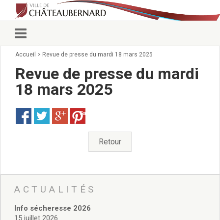
Accueil
>
Revue de presse du mardi 18 mars 2025
Vie municipale
Élus
Revue de presse du mardi
Conseillers municipaux
18 mars 2025
Commissions 2026
Prendre rendez-vous
Save
Arrêtés du Maire
Services municipaux
Organigramme
Retour
Pour venir nous voir
État civil/élections/formalités
administratives
Services Techniques
ACTUALITÉS
C.C.A.S.
Info sécheresse 2026
Affaires Scolaires
15 juillet 2026