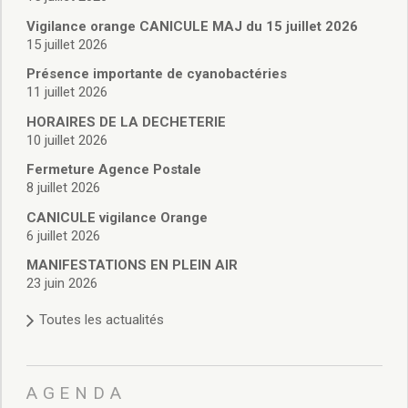
Vie associative
Police Municipale/règlementation
Vigilance orange CANICULE MAJ du 15 juillet 2026
15 juillet 2026
Cimetière/réglementation funéraire
Services en ligne
Présence importante de cyanobactéries
Licences boissons
11 juillet 2026
Inscriptions sur les listes électorales
HORAIRES DE LA DECHETERIE
Cadastre
10 juillet 2026
Plan Local d’Urbanisme intercommunal
Fermeture Agence Postale
Actes d’état civil
8 juillet 2026
Budgets
CANICULE vigilance Orange
Budget de Fonctionnement
6 juillet 2026
Budget d’Investissement
Conseils municipaux
MANIFESTATIONS EN PLEIN AIR
23 juin 2026
Règlement du conseil municipal
Déliberations 2026
Toutes les actualités
Délibérations 2025
Délibérations 2024
Délibérations 2023
AGENDA
Délibérations 2022