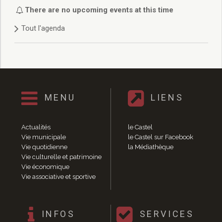
Délibérations 2021
There are no upcoming events at this time
Délibérations 2020
Tout l'agenda
Délibérations 2019
Délibérations 2018
Délibérations 2017
Délibérations 2016
Délibérations 2015
Délibérations 2014
MENU
LIENS
Délibérations 2013
Délibérations 2012
Délibérations 2011
Actualités
le Castel
Délibérations 2010
Vie municipale
le Castel sur Facebook
Vie quotidienne
la Médiathèque
Délibérations 2009
Vie culturelle et patrimoine
Délibérations 2008
Vie économique
Agenda réunions publiques
Vie associative et sportive
Marchés publics
Toutes les actualités
Vie quotidienne
INFOS
SERVICES