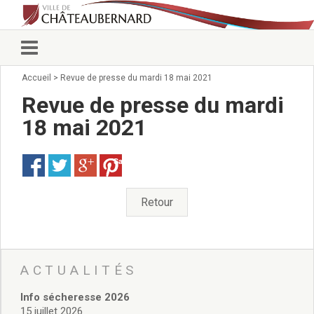
Accueil
>
Revue de presse du mardi 18 mai 2021
Vie municipale
Élus
Revue de presse du mardi
Conseillers municipaux
18 mai 2021
Commissions 2026
Prendre rendez-vous
Save
Arrêtés du Maire
Services municipaux
Organigramme
Retour
Pour venir nous voir
État civil/élections/formalités
administratives
Services Techniques
ACTUALITÉS
C.C.A.S.
Info sécheresse 2026
Affaires Scolaires
15 juillet 2026