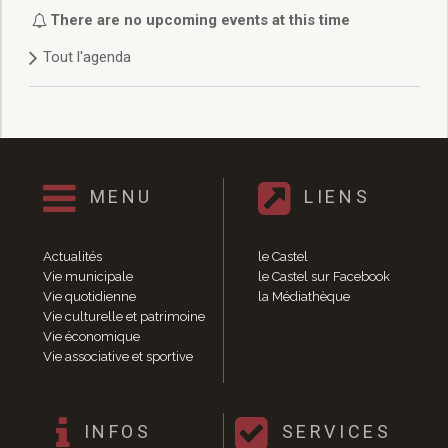
Délibérations 2021
There are no upcoming events at this time
Délibérations 2020
Tout l'agenda
Délibérations 2019
Délibérations 2018
Délibérations 2017
Délibérations 2016
Délibérations 2015
Délibérations 2014
MENU
LIENS
Délibérations 2013
Délibérations 2012
Délibérations 2011
Actualités
le Castel
Délibérations 2010
Vie municipale
le Castel sur Facebook
Vie quotidienne
la Médiathèque
Délibérations 2009
Vie culturelle et patrimoine
Délibérations 2008
Vie économique
Agenda réunions publiques
Vie associative et sportive
Marchés publics
Toutes les actualités
Vie quotidienne
INFOS
SERVICES