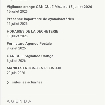
Vie associative
Police Municipale/règlementation
Vigilance orange CANICULE MAJ du 15 juillet 2026
15 juillet 2026
Cimetière/réglementation funéraire
Services en ligne
Présence importante de cyanobactéries
Licences boissons
11 juillet 2026
Inscriptions sur les listes électorales
HORAIRES DE LA DECHETERIE
Cadastre
10 juillet 2026
Plan Local d’Urbanisme intercommunal
Fermeture Agence Postale
Actes d’état civil
8 juillet 2026
Budgets
CANICULE vigilance Orange
Budget de Fonctionnement
6 juillet 2026
Budget d’Investissement
Conseils municipaux
MANIFESTATIONS EN PLEIN AIR
23 juin 2026
Règlement du conseil municipal
Déliberations 2026
Toutes les actualités
Délibérations 2025
Délibérations 2024
Délibérations 2023
AGENDA
Délibérations 2022