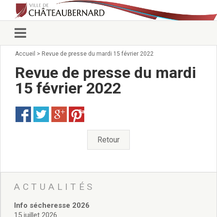
Accueil
>
Revue de presse du mardi 15 février 2022
Vie municipale
Élus
Revue de presse du mardi
Conseillers municipaux
15 février 2022
Commissions 2026
Prendre rendez-vous
Save
Arrêtés du Maire
Services municipaux
Organigramme
Retour
Pour venir nous voir
État civil/élections/formalités
administratives
Services Techniques
ACTUALITÉS
C.C.A.S.
Info sécheresse 2026
Affaires Scolaires
15 juillet 2026