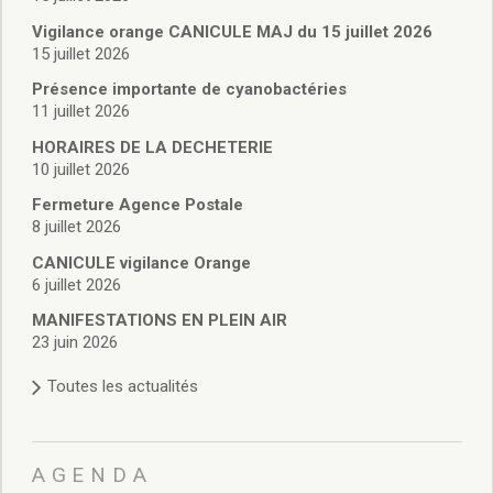
Vie associative
Police Municipale/règlementation
Vigilance orange CANICULE MAJ du 15 juillet 2026
15 juillet 2026
Cimetière/réglementation funéraire
Services en ligne
Présence importante de cyanobactéries
Licences boissons
11 juillet 2026
Inscriptions sur les listes électorales
HORAIRES DE LA DECHETERIE
Cadastre
10 juillet 2026
Plan Local d’Urbanisme intercommunal
Fermeture Agence Postale
Actes d’état civil
8 juillet 2026
Budgets
CANICULE vigilance Orange
Budget de Fonctionnement
6 juillet 2026
Budget d’Investissement
Conseils municipaux
MANIFESTATIONS EN PLEIN AIR
23 juin 2026
Règlement du conseil municipal
Déliberations 2026
Toutes les actualités
Délibérations 2025
Délibérations 2024
Délibérations 2023
AGENDA
Délibérations 2022