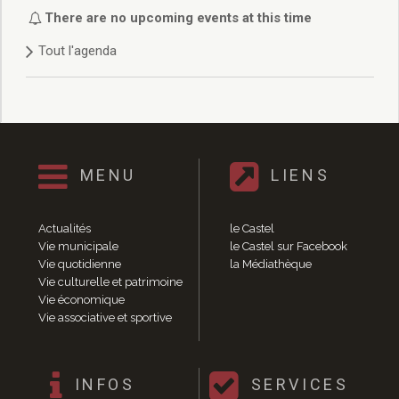
Délibérations 2021
There are no upcoming events at this time
Délibérations 2020
Tout l'agenda
Délibérations 2019
Délibérations 2018
Délibérations 2017
Délibérations 2016
Délibérations 2015
Délibérations 2014
MENU
LIENS
Délibérations 2013
Délibérations 2012
Délibérations 2011
Actualités
le Castel
Délibérations 2010
Vie municipale
le Castel sur Facebook
Vie quotidienne
la Médiathèque
Délibérations 2009
Vie culturelle et patrimoine
Délibérations 2008
Vie économique
Agenda réunions publiques
Vie associative et sportive
Marchés publics
Toutes les actualités
Vie quotidienne
INFOS
SERVICES