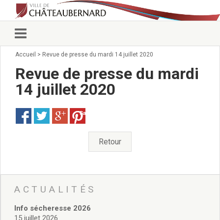
Accueil
>
Revue de presse du mardi 14 juillet 2020
Vie municipale
Élus
Revue de presse du mardi
Conseillers municipaux
14 juillet 2020
Commissions 2026
Prendre rendez-vous
Save
Arrêtés du Maire
Services municipaux
Organigramme
Retour
Pour venir nous voir
État civil/élections/formalités
administratives
Services Techniques
ACTUALITÉS
C.C.A.S.
Info sécheresse 2026
Affaires Scolaires
15 juillet 2026