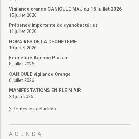
Vie associative
Police Municipale/règlementation
Vigilance orange CANICULE MAJ du 15 juillet 2026
15 juillet 2026
Cimetière/réglementation funéraire
Services en ligne
Présence importante de cyanobactéries
Licences boissons
11 juillet 2026
Inscriptions sur les listes électorales
HORAIRES DE LA DECHETERIE
Cadastre
10 juillet 2026
Plan Local d’Urbanisme intercommunal
Fermeture Agence Postale
Actes d’état civil
8 juillet 2026
Budgets
CANICULE vigilance Orange
Budget de Fonctionnement
6 juillet 2026
Budget d’Investissement
Conseils municipaux
MANIFESTATIONS EN PLEIN AIR
23 juin 2026
Règlement du conseil municipal
Déliberations 2026
Toutes les actualités
Délibérations 2025
Délibérations 2024
Délibérations 2023
AGENDA
Délibérations 2022