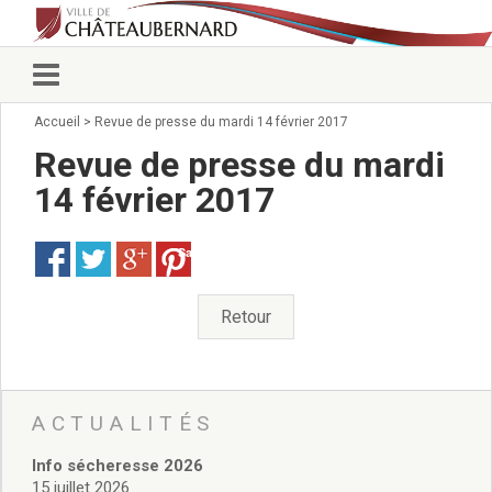
Accueil
>
Revue de presse du mardi 14 février 2017
Vie municipale
Élus
Revue de presse du mardi
Conseillers municipaux
14 février 2017
Commissions 2026
Prendre rendez-vous
Save
Arrêtés du Maire
Services municipaux
Organigramme
Retour
Pour venir nous voir
État civil/élections/formalités
administratives
Services Techniques
ACTUALITÉS
C.C.A.S.
Info sécheresse 2026
Affaires Scolaires
15 juillet 2026