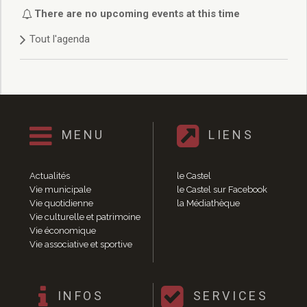
Délibérations 2021
There are no upcoming events at this time
Délibérations 2020
Tout l'agenda
Délibérations 2019
Délibérations 2018
Délibérations 2017
Délibérations 2016
Délibérations 2015
Délibérations 2014
MENU
LIENS
Délibérations 2013
Délibérations 2012
Délibérations 2011
Actualités
le Castel
Délibérations 2010
Vie municipale
le Castel sur Facebook
Vie quotidienne
la Médiathèque
Délibérations 2009
Vie culturelle et patrimoine
Délibérations 2008
Vie économique
Agenda réunions publiques
Vie associative et sportive
Marchés publics
Toutes les actualités
Vie quotidienne
INFOS
SERVICES