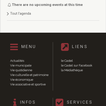
Délibérations 2021
There are no upcoming events at this time
Délibérations 2020
Tout l'agenda
Délibérations 2019
Délibérations 2018
Délibérations 2017
Délibérations 2016
Délibérations 2015
Délibérations 2014
MENU
LIENS
Délibérations 2013
Délibérations 2012
Délibérations 2011
Actualités
le Castel
Délibérations 2010
Vie municipale
le Castel sur Facebook
Vie quotidienne
la Médiathèque
Délibérations 2009
Vie culturelle et patrimoine
Délibérations 2008
Vie économique
Agenda réunions publiques
Vie associative et sportive
Marchés publics
Toutes les actualités
Vie quotidienne
INFOS
SERVICES