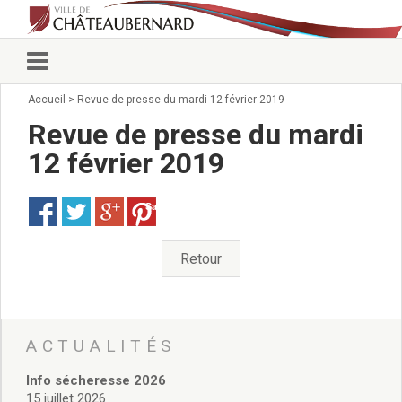
Accueil
>
Revue de presse du mardi 12 février 2019
Vie municipale
Élus
Revue de presse du mardi
Conseillers municipaux
12 février 2019
Commissions 2026
Prendre rendez-vous
Save
Arrêtés du Maire
Services municipaux
Organigramme
Retour
Pour venir nous voir
État civil/élections/formalités
administratives
Services Techniques
ACTUALITÉS
C.C.A.S.
Info sécheresse 2026
Affaires Scolaires
15 juillet 2026