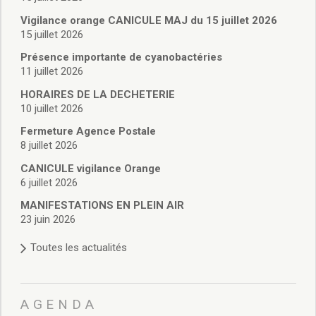
Vie associative
Police Municipale/règlementation
Vigilance orange CANICULE MAJ du 15 juillet 2026
15 juillet 2026
Cimetière/réglementation funéraire
Services en ligne
Présence importante de cyanobactéries
Licences boissons
11 juillet 2026
Inscriptions sur les listes électorales
HORAIRES DE LA DECHETERIE
Cadastre
10 juillet 2026
Plan Local d’Urbanisme intercommunal
Fermeture Agence Postale
Actes d’état civil
8 juillet 2026
Budgets
CANICULE vigilance Orange
Budget de Fonctionnement
6 juillet 2026
Budget d’Investissement
Conseils municipaux
MANIFESTATIONS EN PLEIN AIR
23 juin 2026
Règlement du conseil municipal
Déliberations 2026
Toutes les actualités
Délibérations 2025
Délibérations 2024
Délibérations 2023
AGENDA
Délibérations 2022