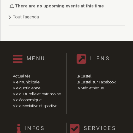
Délibérations 2021
There are no upcoming events at this time
Délibérations 2020
Tout l'agenda
Délibérations 2019
Délibérations 2018
Délibérations 2017
Délibérations 2016
Délibérations 2015
Délibérations 2014
MENU
LIENS
Délibérations 2013
Délibérations 2012
Délibérations 2011
Actualités
le Castel
Délibérations 2010
Vie municipale
le Castel sur Facebook
Vie quotidienne
la Médiathèque
Délibérations 2009
Vie culturelle et patrimoine
Délibérations 2008
Vie économique
Agenda réunions publiques
Vie associative et sportive
Marchés publics
Toutes les actualités
Vie quotidienne
INFOS
SERVICES