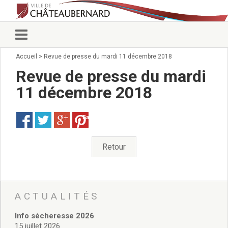
Accueil
>
Revue de presse du mardi 11 décembre 2018
Vie municipale
Élus
Revue de presse du mardi
Conseillers municipaux
11 décembre 2018
Commissions 2026
Prendre rendez-vous
Save
Arrêtés du Maire
Services municipaux
Organigramme
Retour
Pour venir nous voir
État civil/élections/formalités
administratives
Services Techniques
ACTUALITÉS
C.C.A.S.
Info sécheresse 2026
Affaires Scolaires
15 juillet 2026