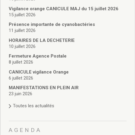
Vie associative
Police Municipale/règlementation
Vigilance orange CANICULE MAJ du 15 juillet 2026
15 juillet 2026
Cimetière/réglementation funéraire
Services en ligne
Présence importante de cyanobactéries
Licences boissons
11 juillet 2026
Inscriptions sur les listes électorales
HORAIRES DE LA DECHETERIE
Cadastre
10 juillet 2026
Plan Local d’Urbanisme intercommunal
Fermeture Agence Postale
Actes d’état civil
8 juillet 2026
Budgets
CANICULE vigilance Orange
Budget de Fonctionnement
6 juillet 2026
Budget d’Investissement
Conseils municipaux
MANIFESTATIONS EN PLEIN AIR
23 juin 2026
Règlement du conseil municipal
Déliberations 2026
Toutes les actualités
Délibérations 2025
Délibérations 2024
Délibérations 2023
AGENDA
Délibérations 2022