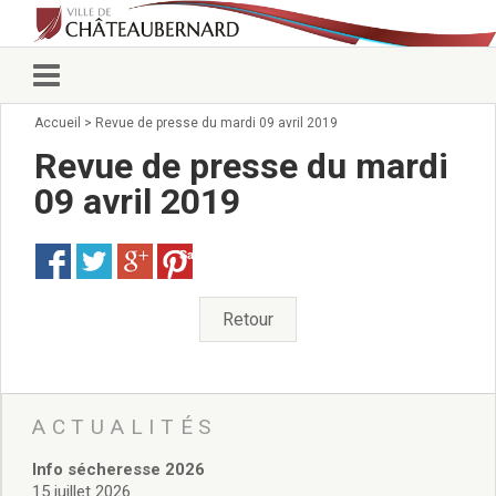
Accueil
>
Revue de presse du mardi 09 avril 2019
Vie municipale
Élus
Revue de presse du mardi
Conseillers municipaux
09 avril 2019
Commissions 2026
Prendre rendez-vous
Save
Arrêtés du Maire
Services municipaux
Organigramme
Retour
Pour venir nous voir
État civil/élections/formalités
administratives
Services Techniques
ACTUALITÉS
C.C.A.S.
Info sécheresse 2026
Affaires Scolaires
15 juillet 2026