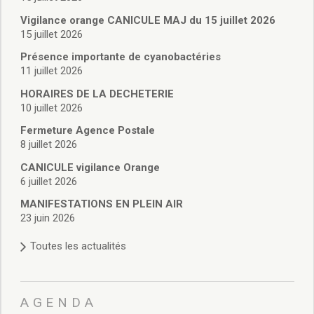
Vie associative
Police Municipale/règlementation
Vigilance orange CANICULE MAJ du 15 juillet 2026
15 juillet 2026
Cimetière/réglementation funéraire
Services en ligne
Présence importante de cyanobactéries
Licences boissons
11 juillet 2026
Inscriptions sur les listes électorales
HORAIRES DE LA DECHETERIE
Cadastre
10 juillet 2026
Plan Local d’Urbanisme intercommunal
Fermeture Agence Postale
Actes d’état civil
8 juillet 2026
Budgets
CANICULE vigilance Orange
Budget de Fonctionnement
6 juillet 2026
Budget d’Investissement
Conseils municipaux
MANIFESTATIONS EN PLEIN AIR
23 juin 2026
Règlement du conseil municipal
Déliberations 2026
Toutes les actualités
Délibérations 2025
Délibérations 2024
Délibérations 2023
AGENDA
Délibérations 2022