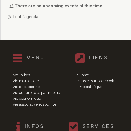
Délibérations 2021
There are no upcoming events at this time
Délibérations 2020
Tout l'agenda
Délibérations 2019
Délibérations 2018
Délibérations 2017
Délibérations 2016
Délibérations 2015
Délibérations 2014
MENU
LIENS
Délibérations 2013
Délibérations 2012
Délibérations 2011
Actualités
le Castel
Délibérations 2010
Vie municipale
le Castel sur Facebook
Vie quotidienne
la Médiathèque
Délibérations 2009
Vie culturelle et patrimoine
Délibérations 2008
Vie économique
Agenda réunions publiques
Vie associative et sportive
Marchés publics
Toutes les actualités
Vie quotidienne
INFOS
SERVICES