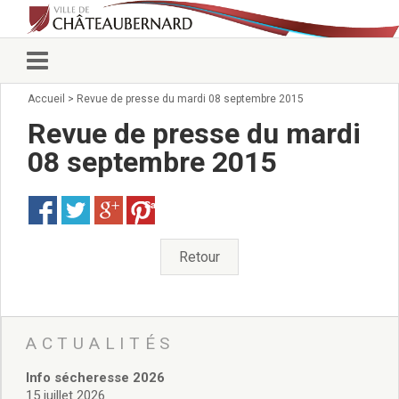
Accueil
>
Revue de presse du mardi 08 septembre 2015
Vie municipale
Élus
Revue de presse du mardi
Conseillers municipaux
08 septembre 2015
Commissions 2026
Prendre rendez-vous
Save
Arrêtés du Maire
Services municipaux
Organigramme
Retour
Pour venir nous voir
État civil/élections/formalités
administratives
Services Techniques
ACTUALITÉS
C.C.A.S.
Info sécheresse 2026
Affaires Scolaires
15 juillet 2026