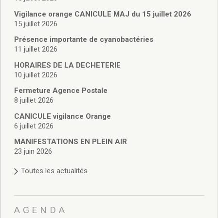
Vie associative
Police Municipale/règlementation
Vigilance orange CANICULE MAJ du 15 juillet 2026
15 juillet 2026
Cimetière/réglementation funéraire
Services en ligne
Présence importante de cyanobactéries
Licences boissons
11 juillet 2026
Inscriptions sur les listes électorales
HORAIRES DE LA DECHETERIE
Cadastre
10 juillet 2026
Plan Local d’Urbanisme intercommunal
Fermeture Agence Postale
Actes d’état civil
8 juillet 2026
Budgets
CANICULE vigilance Orange
Budget de Fonctionnement
6 juillet 2026
Budget d’Investissement
Conseils municipaux
MANIFESTATIONS EN PLEIN AIR
23 juin 2026
Règlement du conseil municipal
Déliberations 2026
Toutes les actualités
Délibérations 2025
Délibérations 2024
Délibérations 2023
AGENDA
Délibérations 2022