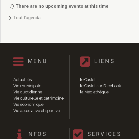
Délibérations 2021
There are no upcoming events at this time
Délibérations 2020
Tout l'agenda
Délibérations 2019
Délibérations 2018
Délibérations 2017
Délibérations 2016
Délibérations 2015
Délibérations 2014
MENU
LIENS
Délibérations 2013
Délibérations 2012
Délibérations 2011
Actualités
le Castel
Délibérations 2010
Vie municipale
le Castel sur Facebook
Vie quotidienne
la Médiathèque
Délibérations 2009
Vie culturelle et patrimoine
Délibérations 2008
Vie économique
Agenda réunions publiques
Vie associative et sportive
Marchés publics
Toutes les actualités
Vie quotidienne
INFOS
SERVICES