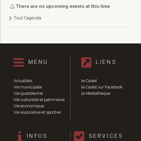
Délibérations 2021
There are no upcoming events at this time
Délibérations 2020
Tout l'agenda
Délibérations 2019
Délibérations 2018
Délibérations 2017
Délibérations 2016
Délibérations 2015
Délibérations 2014
MENU
LIENS
Délibérations 2013
Délibérations 2012
Délibérations 2011
Actualités
le Castel
Délibérations 2010
Vie municipale
le Castel sur Facebook
Vie quotidienne
la Médiathèque
Délibérations 2009
Vie culturelle et patrimoine
Délibérations 2008
Vie économique
Agenda réunions publiques
Vie associative et sportive
Marchés publics
Toutes les actualités
Vie quotidienne
INFOS
SERVICES