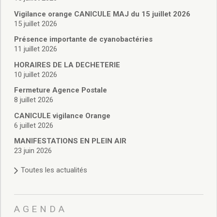
Vie associative
Police Municipale/règlementation
Vigilance orange CANICULE MAJ du 15 juillet 2026
15 juillet 2026
Cimetière/réglementation funéraire
Services en ligne
Présence importante de cyanobactéries
Licences boissons
11 juillet 2026
Inscriptions sur les listes électorales
HORAIRES DE LA DECHETERIE
Cadastre
10 juillet 2026
Plan Local d’Urbanisme intercommunal
Fermeture Agence Postale
Actes d’état civil
8 juillet 2026
Budgets
CANICULE vigilance Orange
Budget de Fonctionnement
6 juillet 2026
Budget d’Investissement
Conseils municipaux
MANIFESTATIONS EN PLEIN AIR
23 juin 2026
Règlement du conseil municipal
Déliberations 2026
Toutes les actualités
Délibérations 2025
Délibérations 2024
Délibérations 2023
AGENDA
Délibérations 2022