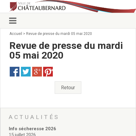
Accueil
>
Revue de presse du mardi 05 mai 2020
Vie municipale
Élus
Revue de presse du mardi
Conseillers municipaux
05 mai 2020
Commissions 2026
Prendre rendez-vous
Save
Arrêtés du Maire
Services municipaux
Organigramme
Retour
Pour venir nous voir
État civil/élections/formalités
administratives
Services Techniques
ACTUALITÉS
C.C.A.S.
Info sécheresse 2026
Affaires Scolaires
15 juillet 2026