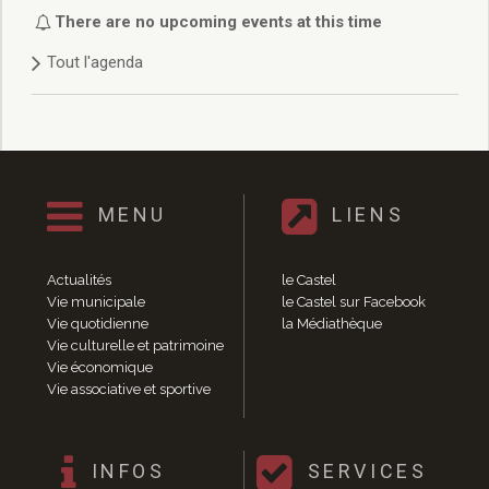
Délibérations 2021
There are no upcoming events at this time
Délibérations 2020
Tout l'agenda
Délibérations 2019
Délibérations 2018
Délibérations 2017
Délibérations 2016
Délibérations 2015
Délibérations 2014
MENU
LIENS
Délibérations 2013
Délibérations 2012
Délibérations 2011
Actualités
le Castel
Délibérations 2010
Vie municipale
le Castel sur Facebook
Vie quotidienne
la Médiathèque
Délibérations 2009
Vie culturelle et patrimoine
Délibérations 2008
Vie économique
Agenda réunions publiques
Vie associative et sportive
Marchés publics
Toutes les actualités
Vie quotidienne
INFOS
SERVICES