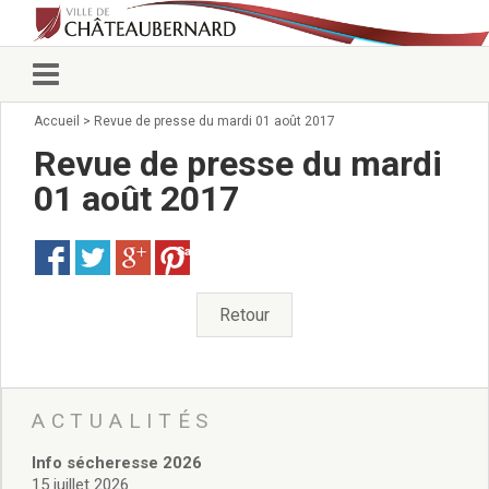
Accueil
>
Revue de presse du mardi 01 août 2017
Vie municipale
Élus
Revue de presse du mardi
Conseillers municipaux
01 août 2017
Commissions 2026
Prendre rendez-vous
Save
Arrêtés du Maire
Services municipaux
Organigramme
Retour
Pour venir nous voir
État civil/élections/formalités
administratives
Services Techniques
ACTUALITÉS
C.C.A.S.
Info sécheresse 2026
Affaires Scolaires
15 juillet 2026