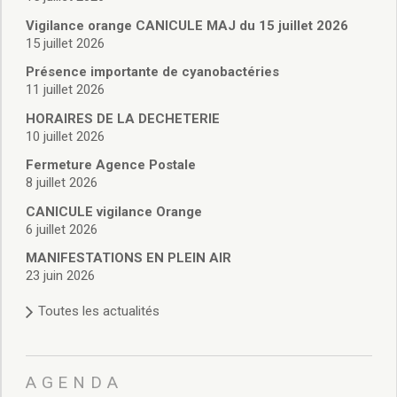
Vie associative
Police Municipale/règlementation
Vigilance orange CANICULE MAJ du 15 juillet 2026
15 juillet 2026
Cimetière/réglementation funéraire
Services en ligne
Présence importante de cyanobactéries
Licences boissons
11 juillet 2026
Inscriptions sur les listes électorales
HORAIRES DE LA DECHETERIE
Cadastre
10 juillet 2026
Plan Local d’Urbanisme intercommunal
Fermeture Agence Postale
Actes d’état civil
8 juillet 2026
Budgets
CANICULE vigilance Orange
Budget de Fonctionnement
6 juillet 2026
Budget d’Investissement
Conseils municipaux
MANIFESTATIONS EN PLEIN AIR
23 juin 2026
Règlement du conseil municipal
Déliberations 2026
Toutes les actualités
Délibérations 2025
Délibérations 2024
Délibérations 2023
AGENDA
Délibérations 2022