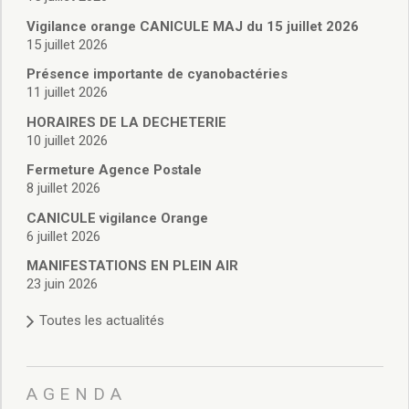
Vie associative
Police Municipale/règlementation
Vigilance orange CANICULE MAJ du 15 juillet 2026
15 juillet 2026
Cimetière/réglementation funéraire
Services en ligne
Présence importante de cyanobactéries
Licences boissons
11 juillet 2026
Inscriptions sur les listes électorales
HORAIRES DE LA DECHETERIE
Cadastre
10 juillet 2026
Plan Local d’Urbanisme intercommunal
Fermeture Agence Postale
Actes d’état civil
8 juillet 2026
Budgets
CANICULE vigilance Orange
Budget de Fonctionnement
6 juillet 2026
Budget d’Investissement
Conseils municipaux
MANIFESTATIONS EN PLEIN AIR
23 juin 2026
Règlement du conseil municipal
Déliberations 2026
Toutes les actualités
Délibérations 2025
Délibérations 2024
Délibérations 2023
AGENDA
Délibérations 2022