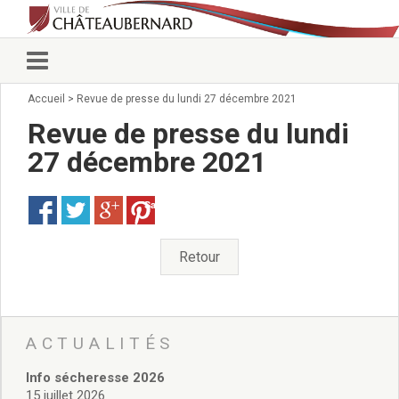
Accueil
>
Revue de presse du lundi 27 décembre 2021
Vie municipale
Élus
Revue de presse du lundi
Conseillers municipaux
27 décembre 2021
Commissions 2026
Prendre rendez-vous
Save
Arrêtés du Maire
Services municipaux
Organigramme
Retour
Pour venir nous voir
État civil/élections/formalités
administratives
Services Techniques
ACTUALITÉS
C.C.A.S.
Info sécheresse 2026
Affaires Scolaires
15 juillet 2026