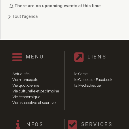
Délibérations 2021
There are no upcoming events at this time
Délibérations 2020
Tout l'agenda
Délibérations 2019
Délibérations 2018
Délibérations 2017
Délibérations 2016
Délibérations 2015
Délibérations 2014
MENU
LIENS
Délibérations 2013
Délibérations 2012
Délibérations 2011
Actualités
le Castel
Délibérations 2010
Vie municipale
le Castel sur Facebook
Vie quotidienne
la Médiathèque
Délibérations 2009
Vie culturelle et patrimoine
Délibérations 2008
Vie économique
Agenda réunions publiques
Vie associative et sportive
Marchés publics
Toutes les actualités
Vie quotidienne
INFOS
SERVICES