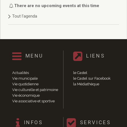
Délibérations 2021
There are no upcoming events at this time
Délibérations 2020
Tout l'agenda
Délibérations 2019
Délibérations 2018
Délibérations 2017
Délibérations 2016
Délibérations 2015
Délibérations 2014
MENU
LIENS
Délibérations 2013
Délibérations 2012
Délibérations 2011
Actualités
le Castel
Délibérations 2010
Vie municipale
le Castel sur Facebook
Vie quotidienne
la Médiathèque
Délibérations 2009
Vie culturelle et patrimoine
Délibérations 2008
Vie économique
Agenda réunions publiques
Vie associative et sportive
Marchés publics
Toutes les actualités
Vie quotidienne
INFOS
SERVICES