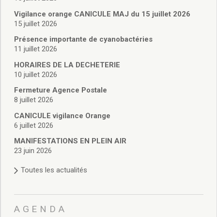
Vie associative
Police Municipale/règlementation
Vigilance orange CANICULE MAJ du 15 juillet 2026
15 juillet 2026
Cimetière/réglementation funéraire
Services en ligne
Présence importante de cyanobactéries
Licences boissons
11 juillet 2026
Inscriptions sur les listes électorales
HORAIRES DE LA DECHETERIE
Cadastre
10 juillet 2026
Plan Local d’Urbanisme intercommunal
Fermeture Agence Postale
Actes d’état civil
8 juillet 2026
Budgets
CANICULE vigilance Orange
Budget de Fonctionnement
6 juillet 2026
Budget d’Investissement
Conseils municipaux
MANIFESTATIONS EN PLEIN AIR
23 juin 2026
Règlement du conseil municipal
Déliberations 2026
Toutes les actualités
Délibérations 2025
Délibérations 2024
Délibérations 2023
AGENDA
Délibérations 2022