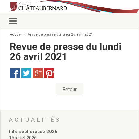
Accueil
>
Revue de presse du lundi 26 avril 2021
Vie municipale
Élus
Revue de presse du lundi
Conseillers municipaux
26 avril 2021
Commissions 2026
Prendre rendez-vous
Save
Arrêtés du Maire
Services municipaux
Organigramme
Retour
Pour venir nous voir
État civil/élections/formalités
administratives
Services Techniques
ACTUALITÉS
C.C.A.S.
Info sécheresse 2026
Affaires Scolaires
15 juillet 2026