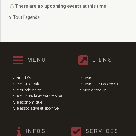
Délibérations 2021
There are no upcoming events at this time
Délibérations 2020
Tout l'agenda
Délibérations 2019
Délibérations 2018
Délibérations 2017
Délibérations 2016
Délibérations 2015
Délibérations 2014
MENU
LIENS
Délibérations 2013
Délibérations 2012
Délibérations 2011
Actualités
le Castel
Délibérations 2010
Vie municipale
le Castel sur Facebook
Vie quotidienne
la Médiathèque
Délibérations 2009
Vie culturelle et patrimoine
Délibérations 2008
Vie économique
Agenda réunions publiques
Vie associative et sportive
Marchés publics
Toutes les actualités
Vie quotidienne
INFOS
SERVICES