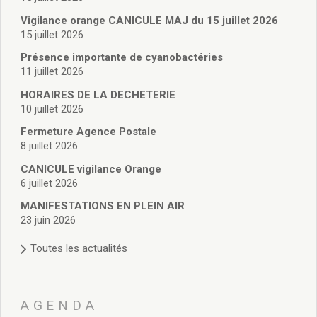
Vie associative
Police Municipale/règlementation
Vigilance orange CANICULE MAJ du 15 juillet 2026
15 juillet 2026
Cimetière/réglementation funéraire
Services en ligne
Présence importante de cyanobactéries
Licences boissons
11 juillet 2026
Inscriptions sur les listes électorales
HORAIRES DE LA DECHETERIE
Cadastre
10 juillet 2026
Plan Local d’Urbanisme intercommunal
Fermeture Agence Postale
Actes d’état civil
8 juillet 2026
Budgets
CANICULE vigilance Orange
Budget de Fonctionnement
6 juillet 2026
Budget d’Investissement
Conseils municipaux
MANIFESTATIONS EN PLEIN AIR
23 juin 2026
Règlement du conseil municipal
Déliberations 2026
Toutes les actualités
Délibérations 2025
Délibérations 2024
Délibérations 2023
AGENDA
Délibérations 2022