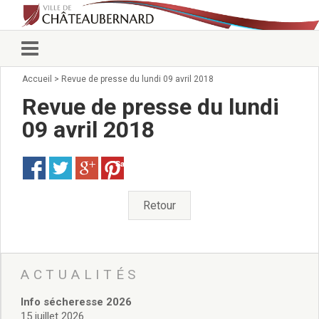
Accueil
>
Revue de presse du lundi 09 avril 2018
Vie municipale
Élus
Revue de presse du lundi
Conseillers municipaux
09 avril 2018
Commissions 2026
Prendre rendez-vous
Save
Arrêtés du Maire
Services municipaux
Organigramme
Retour
Pour venir nous voir
État civil/élections/formalités
administratives
Services Techniques
ACTUALITÉS
C.C.A.S.
Info sécheresse 2026
Affaires Scolaires
15 juillet 2026