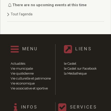
Délibérations 2021
There are no upcoming events at this time
Délibérations 2020
Tout l'agenda
Délibérations 2019
Délibérations 2018
Délibérations 2017
Délibérations 2016
Délibérations 2015
Délibérations 2014
MENU
LIENS
Délibérations 2013
Délibérations 2012
Délibérations 2011
Actualités
le Castel
Délibérations 2010
Vie municipale
le Castel sur Facebook
Vie quotidienne
la Médiathèque
Délibérations 2009
Vie culturelle et patrimoine
Délibérations 2008
Vie économique
Agenda réunions publiques
Vie associative et sportive
Marchés publics
Toutes les actualités
Vie quotidienne
INFOS
SERVICES