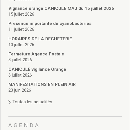
Vie associative
Police Municipale/règlementation
Vigilance orange CANICULE MAJ du 15 juillet 2026
15 juillet 2026
Cimetière/réglementation funéraire
Services en ligne
Présence importante de cyanobactéries
Licences boissons
11 juillet 2026
Inscriptions sur les listes électorales
HORAIRES DE LA DECHETERIE
Cadastre
10 juillet 2026
Plan Local d’Urbanisme intercommunal
Fermeture Agence Postale
Actes d’état civil
8 juillet 2026
Budgets
CANICULE vigilance Orange
Budget de Fonctionnement
6 juillet 2026
Budget d’Investissement
Conseils municipaux
MANIFESTATIONS EN PLEIN AIR
23 juin 2026
Règlement du conseil municipal
Déliberations 2026
Toutes les actualités
Délibérations 2025
Délibérations 2024
Délibérations 2023
AGENDA
Délibérations 2022