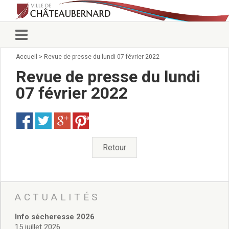
Accueil
>
Revue de presse du lundi 07 février 2022
Vie municipale
Élus
Revue de presse du lundi
Conseillers municipaux
07 février 2022
Commissions 2026
Prendre rendez-vous
Save
Arrêtés du Maire
Services municipaux
Organigramme
Retour
Pour venir nous voir
État civil/élections/formalités
administratives
Services Techniques
ACTUALITÉS
C.C.A.S.
Info sécheresse 2026
Affaires Scolaires
15 juillet 2026