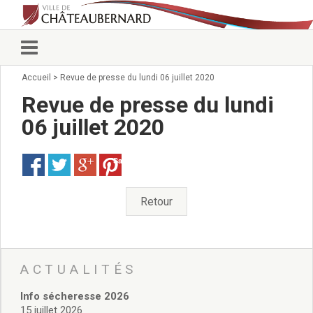
Accueil
>
Revue de presse du lundi 06 juillet 2020
Vie municipale
Élus
Revue de presse du lundi
Conseillers municipaux
06 juillet 2020
Commissions 2026
Prendre rendez-vous
Save
Arrêtés du Maire
Services municipaux
Organigramme
Retour
Pour venir nous voir
État civil/élections/formalités
administratives
Services Techniques
ACTUALITÉS
C.C.A.S.
Info sécheresse 2026
Affaires Scolaires
15 juillet 2026