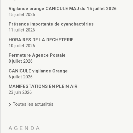
Vie associative
Police Municipale/règlementation
Vigilance orange CANICULE MAJ du 15 juillet 2026
15 juillet 2026
Cimetière/réglementation funéraire
Services en ligne
Présence importante de cyanobactéries
Licences boissons
11 juillet 2026
Inscriptions sur les listes électorales
HORAIRES DE LA DECHETERIE
Cadastre
10 juillet 2026
Plan Local d’Urbanisme intercommunal
Fermeture Agence Postale
Actes d’état civil
8 juillet 2026
Budgets
CANICULE vigilance Orange
Budget de Fonctionnement
6 juillet 2026
Budget d’Investissement
Conseils municipaux
MANIFESTATIONS EN PLEIN AIR
23 juin 2026
Règlement du conseil municipal
Déliberations 2026
Toutes les actualités
Délibérations 2025
Délibérations 2024
Délibérations 2023
AGENDA
Délibérations 2022