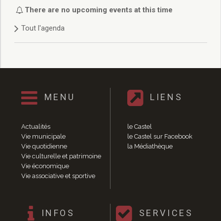
Délibérations 2021
There are no upcoming events at this time
Délibérations 2020
Tout l'agenda
Délibérations 2019
Délibérations 2018
Délibérations 2017
Délibérations 2016
Délibérations 2015
Délibérations 2014
MENU
LIENS
Délibérations 2013
Délibérations 2012
Délibérations 2011
Actualités
le Castel
Délibérations 2010
Vie municipale
le Castel sur Facebook
Vie quotidienne
la Médiathèque
Délibérations 2009
Vie culturelle et patrimoine
Délibérations 2008
Vie économique
Agenda réunions publiques
Vie associative et sportive
Marchés publics
Toutes les actualités
Vie quotidienne
INFOS
SERVICES